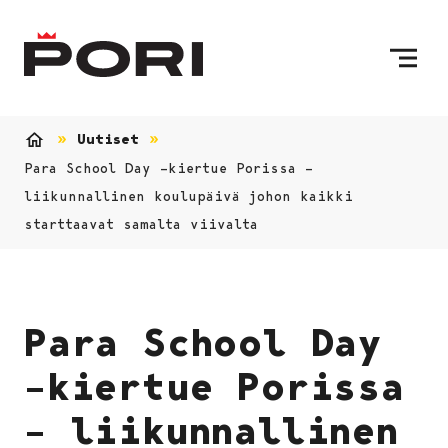
Siirry sisältöön
Etusivulle
Uutiset
Etusivu
Para School Day –kiertue Porissa –
liikunnallinen koulupäivä johon kaikki
starttaavat samalta viivalta
Para School Day
–kiertue Porissa
– liikunnallinen