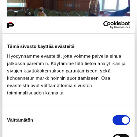
Tämä sivusto käyttää evästeitä
Hyödynnämme evästeitä, jotta voimme palvella sinua
jatkossa paremmin. Käytämme tätä tietoa analytiikan ja
sivujen käyttökokemuksen parantamiseen, sekä
kohdennetun markkinoinnin suorittamiseen. Osa
evästeistä ovat välttämättömiä sivuston
toiminnallisuuden kannalta.
Para School Day –koulupäivässä oppilaat kokeilevat
monipuolisesti eri paralympialajeja. Päivä on koko
koulun yhteinen kokemus, jonka aikana saadaan
Suostumuksen
Välttämätön
eväitä erilaisuuden kohtaamiseen, yhdenvertaisuuden
valinta
lisäämiseen ja toisten oppilaiden arvostukseen.