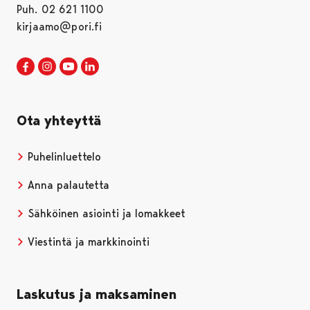
Puh. 02 621 1100
kirjaamo@pori.fi
Porin kaupunki Facebookissa
Avautuu uudessa välilehdessä
Porin kaupunki Instagramissa
Avautuu uudessa välilehdessä
Porin kaupunki Youtubessa
Avautuu uudessa välilehdessä
Porin kaupunki LinkedInissa
Avautuu uudessa välilehdessä
Ota yhteyttä
Puhelinluettelo
Anna palautetta
Sähköinen asiointi ja lomakkeet
Viestintä ja markkinointi
Laskutus ja maksaminen