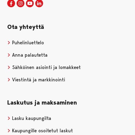
Porin kaupunki Facebookissa
Avautuu uudessa välilehdessä
Porin kaupunki Instagramissa
Avautuu uudessa välilehdessä
Porin kaupunki Youtubessa
Avautuu uudessa välilehdessä
Porin kaupunki LinkedInissa
Avautuu uudessa välilehdessä
Ota yhteyttä
Puhelinluettelo
Anna palautetta
Sähköinen asiointi ja lomakkeet
Viestintä ja markkinointi
Laskutus ja maksaminen
Lasku kaupungilta
Kaupungille osoitetut laskut