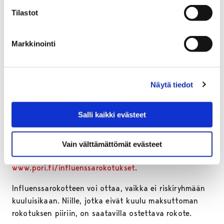
tartuntatautiterveydenhoitaja
Ulla Hammais
.
Tilastot
Rokote on paras suoja influenssaa vastaan. Jos
rokotuksesta huolimatta kuitenkin sairastuu
Markkinointi
influenssaan, ovat oireet lievempiä ja tartuttavuus on
pienempi sekä todennäköisyys sairastua jälkitauteihin
vähenee.
Näytä tiedot
Influenssarokotuksen saa Porin perusturvan
yhteistoiminta-alueella rokotusaikataulun mukaisesti
Salli kaikki evästeet
10. tammikuuta 2019 asti. Rokotus on mahdollista
saada millä tahansa aikataulussa olevista
toimipisteistä riippumatta omasta terveysasemasta.
Vain välttämättömät evästeet
Aikataulu löytyy osoitteesta
www.pori.fi/influenssarokotukset
.
Influenssarokotteen voi ottaa, vaikka ei riskiryhmään
kuuluisikaan. Niille, jotka eivät kuulu maksuttoman
rokotuksen piiriin, on saatavilla ostettava rokote.