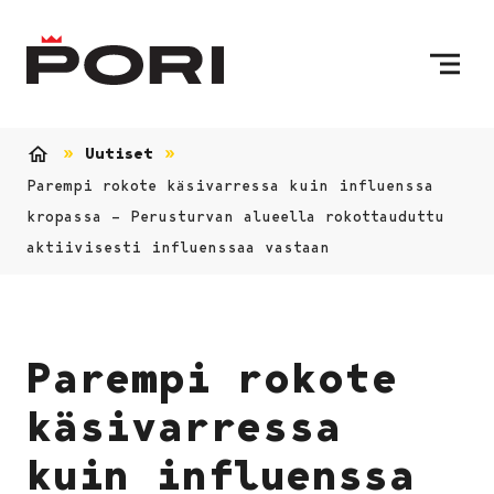
Siirry sisältöön
Etusivulle
Uutiset
Etusivu
Parempi rokote käsivarressa kuin influenssa
kropassa – Perusturvan alueella rokottauduttu
aktiivisesti influenssaa vastaan
Parempi rokote
käsivarressa
kuin influenssa