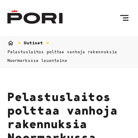
Siirry sisältöön
Etusivulle
Uutiset
Etusivu
Pelastuslaitos polttaa vanhoja rakennuksia
Noormarkussa lauantaina
Pelastuslaitos
polttaa vanhoja
rakennuksia
Noormarkussa