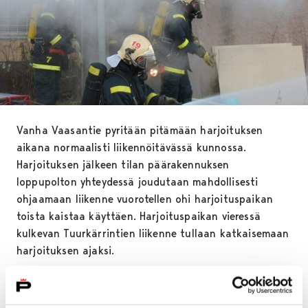
Vanha Vaasantie pyritään pitämään harjoituksen
aikana normaalisti liikennöitävässä kunnossa.
Harjoituksen jälkeen tilan päärakennuksen
loppupolton yhteydessä joudutaan mahdollisesti
ohjaamaan liikenne vuorotellen ohi harjoituspaikan
toista kaistaa käyttäen. Harjoituspaikan vieressä
kulkevan Tuurkärrintien liikenne tullaan katkaisemaan
harjoituksen ajaksi.
Kohde sijaitsee kohtuullisen lähellä Vanhaa
Vaasantietä, josta on hyvä näkyvyys lähialueelle.