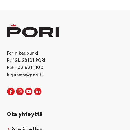
Porin kaupunki
PL 121, 28101 PORI
Puh. 02 621 1100
kirjaamo@pori.fi
Porin kaupunki Facebookissa
Avautuu uudessa välilehdessä
Porin kaupunki Instagramissa
Avautuu uudessa välilehdessä
Porin kaupunki Youtubessa
Avautuu uudessa välilehdessä
Porin kaupunki LinkedInissa
Avautuu uudessa välilehdessä
Ota yhteyttä
Puhelinluettelo