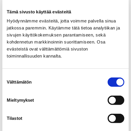
Tämä sivusto käyttää evästeitä
Hyödynnämme evästeitä, jotta voimme palvella sinua
jatkossa paremmin. Käytämme tätä tietoa analytiikan ja
sivujen käyttökokemuksen parantamiseen, sekä
kohdennetun markkinoinnin suorittamiseen. Osa
evästeistä ovat välttämättömiä sivuston
toiminnallisuuden kannalta.
Suostumuksen
Välttämätön
valinta
Iltapäiväkerhon lapset ihastelivat uusia pelejä. Kuvat:
Mieltymykset
Iida Sarja
– Tällaiset pelit ovat tärkeä osa lasten vapaa-aikaa.
Tilastot
Perinteisillä lautapeleillä saamme lapset hetkeksi pois