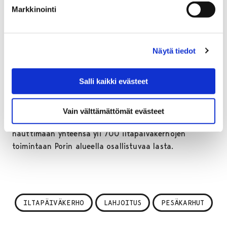
tietokonemaailmasta ja olemaan läsnä kavereiden
Markkinointi
kanssa, kertoo Kyläsaaren koulun iltapäivätoiminnan
ohjaaja
Tanja Ruis
.
Pesäkarhujen kauden 2020 edustusjoukkueen pelaajat
Näytä tiedot
Henna Juka
ja
Pinja Arbelius
sekä toiminnanjohtaja
Satu Kojola
vierailivat Söörmarkun ja Kyläsaaren
Salli kaikki evästeet
iltapäiväkerhoissa toimittamassa lahjoitukset
henkilökohtaisesti iltapäiväkerhon lapsille.
Vain välttämättömät evästeet
Porin Pesäkarhujen lahjoituksesta pääsevät
nauttimaan yhteensä yli 700 iltapäiväkerhojen
toimintaan Porin alueella osallistuvaa lasta.
ILTAPÄIVÄKERHO
LAHJOITUS
PESÄKARHUT