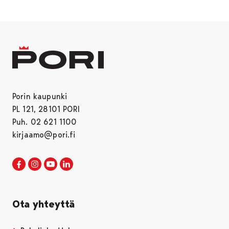
Porin kaupunki
PL 121, 28101 PORI
Puh. 02 621 1100
kirjaamo@pori.fi
Porin kaupunki Facebookissa
Avautuu uudessa välilehdessä
Porin kaupunki Instagramissa
Avautuu uudessa välilehdessä
Porin kaupunki Youtubessa
Avautuu uudessa välilehdessä
Porin kaupunki LinkedInissa
Avautuu uudessa välilehdessä
Ota yhteyttä