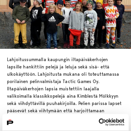
Lahjoitussummalla kaupungin iltapäiväkerhojen
lapsille hankittiin pelejä ja leluja sekä sisä- että
ulkokäyttöön. Lahjoitusta mukana oli toteuttamassa
porilainen pelinvalmistaja Tactic Games Oy.
Iltapäiväkerhojen lapsia muistettiin laajalla
valikoimalla klassikkopelejä aina Kimblestä Mölkkyyn
sekä viihdyttävillä puuhakirjoilla. Pelien parissa lapset
pääsevät sekä viihtymään että harjoittamaan
sosiaalisia ja teknisiä taitojaan leikin kautta.