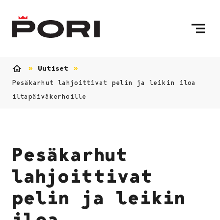
Siirry sisältöön
Etusivulle
Uutiset
Etusivu
Pesäkarhut lahjoittivat pelin ja leikin iloa
iltapäiväkerhoille
Pesäkarhut
lahjoittivat
pelin ja leikin
iloa