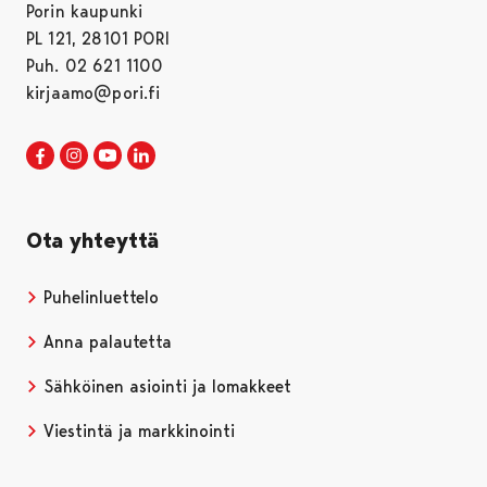
Porin kaupunki
PL 121, 28101 PORI
Puh. 02 621 1100
kirjaamo@pori.fi
Porin kaupunki Facebookissa
Avautuu uudessa välilehdessä
Porin kaupunki Instagramissa
Avautuu uudessa välilehdessä
Porin kaupunki Youtubessa
Avautuu uudessa välilehdessä
Porin kaupunki LinkedInissa
Avautuu uudessa välilehdessä
Ota yhteyttä
Puhelinluettelo
Anna palautetta
Sähköinen asiointi ja lomakkeet
Viestintä ja markkinointi