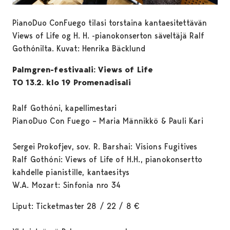
PianoDuo ConFuego tilasi torstaina kantaesitettävän
Views of Life og H. H. -pianokonserton säveltäjä Ralf
Gothónilta. Kuvat: Henrika Bäcklund
Palmgren-festivaali: Views of Life
TO 13.2. klo 19 Promenadisali
Ralf Gothóni, kapellimestari
PianoDuo Con Fuego – Maria Männikkö & Pauli Kari
Sergei Prokofjev, sov. R. Barshai: Visions Fugitives
Ralf Gothóni: Views of Life of H.H., pianokonsertto
kahdelle pianistille, kantaesitys
W.A. Mozart: Sinfonia nro 34
Liput: Ticketmaster 28 / 22 / 8 €