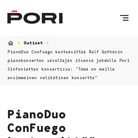
Siirry sisältöön
Etusivulle
Uutiset
Etusivu
PianoDuo ConFuego kantaesittää Ralf Gothónin
pianokonserton säveltäjän itsensä johdolla Pori
Sinfoniettan konsertissa: "Tämä on meille
ensimmäinen nelikätinen konsertto"
PianoDuo
ConFuego