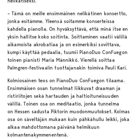
nelikätiseksi.
– Tämä on meille ensimmäinen nelikätinen konsertto,
jonka esitämme. Yleensä soitamme konserteissa
kahdella pianolla. On hyväksyttävä, että minä itse en
yksin hallitse koko soitinta. Soittaminen vaatii välillä
aikamoista akrobatiaa ja on esimerkiksi sovittava,
kumpi käyttää pedaalia, tuumii PianoDuo ConFuegon
toinen pianisti Maria Männikkö. Vierellä soittaa
Palmgren-festivaalin tuottajanakin toimiva Pauli Kari.
Kolmiosainen teos on PianoDuo ConFuegon tilaama.
Ensimmäisen osan tunnelmat liikkuvat draaman ja
ristiriitojen sekä hartauden ja haltioituneisuuden
välillä. Toinen osa on meditaatio, jonka tunnelma
on Hessen sadusta Piktorin muodonmuutokset. Kolmas
osa on säveltäjän mukaan kuin pähkähullu leikki, joka
alkaa mahdottomana päivänä helmikuun
kolmantenakymmenentenä.