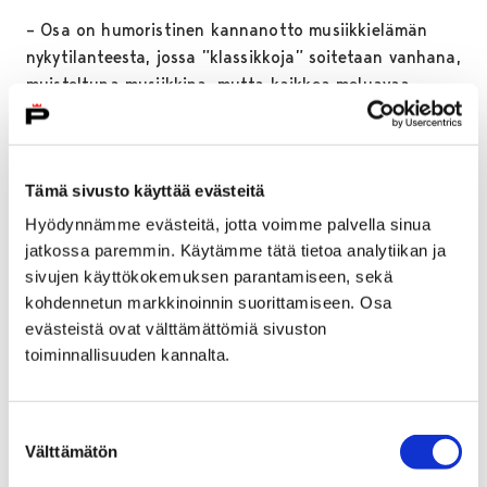
– Osa on humoristinen kannanotto musiikkielämän
nykytilanteesta, jossa ”klassikkoja” soitetaan vanhana,
muisteltuna musiikkina, mutta kaikkea meluavaa
ajankohtaisena todellisuutena, Gothóni kuvailee.
– Mahtavaa tässä teoksessa on päästä soittamaan
monenlaisiin eri maailmoihin, Rahmaninov-tyyppistä,
Tämä sivusto käyttää evästeitä
Schubertia, itämaista, nykymusiikkia, kaikkea!
Hyödynnämme evästeitä, jotta voimme palvella sinua
Männikkö hymyilee.
jatkossa paremmin. Käytämme tätä tietoa analytiikan ja
sivujen käyttökokemuksen parantamiseen, sekä
Ralf Gothónilla on maailmanlaajuinen ura pianistina,
kohdennetun markkinoinnin suorittamiseen. Osa
kamarimuusikkona ja kapellimestarina. Hän on
evästeistä ovat välttämättömiä sivuston
tunnettu kokonaisvaltaista muusikkoutta korostavana
toiminnallisuuden kannalta.
muusikkona.
Turkulaislähtöisen PianoDuo ConFuegon pianistit
Suostumuksen
Maria Männikkö ja Pauli Kari aloittivat yhteistyön
Välttämätön
valinta
espanjalaisella repertuaarilla vuonna 2012. Duon