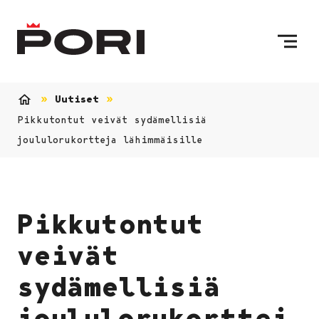
Siirry sisältöön
Etusivulle
Uutiset
Etusivu
Pikkutontut veivät sydämellisiä
joululorukortteja lähimmäisille
Pikkutontut
veivät
sydämellisiä
joululorukorttej