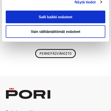
Näytä tiedot
Marika Korpela
.
Porin kaupungilla työskentelee noin 40
Salli kaikki evästeet
perhepäivähoitajaa. Lapsiryhmän koko
perhepäivähoidossa on neljä lasta hoitajaa kohden.
Vain välttämättömät evästeet
PERHEPÄIVÄHOITO