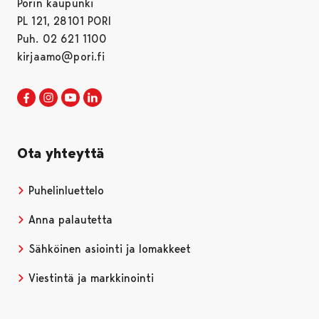
Porin kaupunki
PL 121, 28101 PORI
Puh. 02 621 1100
kirjaamo@pori.fi
Porin kaupunki Facebookissa
Avautuu uudessa välilehdessä
Porin kaupunki Instagramissa
Avautuu uudessa välilehdessä
Porin kaupunki Youtubessa
Avautuu uudessa välilehdessä
Porin kaupunki LinkedInissa
Avautuu uudessa välilehdessä
Ota yhteyttä
Puhelinluettelo
Anna palautetta
Sähköinen asiointi ja lomakkeet
Viestintä ja markkinointi