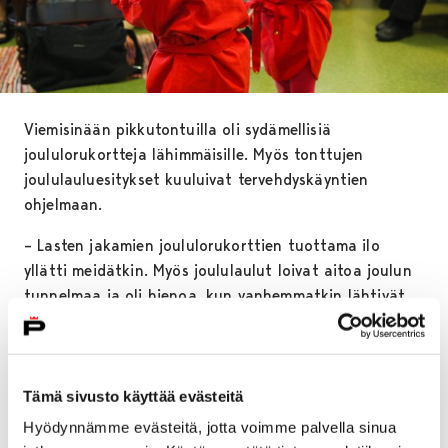
Viemisinään pikkutontuilla oli sydämellisiä
joululorukortteja lähimmäisille. Myös tonttujen
joululauluesitykset kuuluivat tervehdyskäyntien
ohjelmaan.
– Lasten jakamien joululorukorttien tuottama ilo
yllätti meidätkin. Myös joululaulut loivat aitoa joulun
tunnelmaa ja oli hienoa, kun vanhemmatkin lähtivät
mukaan laulamaan lasten kanssa kaikille tuttuja
joululauluja. Monet tahot ovat pyytäneet meitä
tulemaan uudelleen, kertoo perhepäivähoitaja
Sari
Hattukangas-Kuusisto
.
Tämä sivusto käyttää evästeitä
Hyödynnämme evästeitä, jotta voimme palvella sinua
Myös itse artistit kokivat joulukiertueen