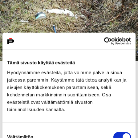
Tämä sivusto käyttää evästeitä
Roskaiset puistot ja tienvarret eivät ole uusi asia
Hyödynnämme evästeitä, jotta voimme palvella sinua
keväisin, jolloin sulavat kinokset paljastavat talven
jatkossa paremmin. Käytämme tätä tietoa analytiikan ja
sivujen käyttökokemuksen parantamiseen, sekä
aikana luontoon heitetyt jätteet. Näitä jätteitä
kohdennetun markkinoinnin suorittamiseen. Osa
kerätään katujen kunnossapidon toimesta joka kevät.
evästeistä ovat välttämättömiä sivuston
Tänä keväänä roskaaminen on kuitenkin lisääntynyt.
toiminnallisuuden kannalta.
Jatkuvasta siivoamisesta huolimatta katukuva on
Porissa paikoin törkyinen.
Suostumuksen
– Poikkeuksellisen keväästä on tehnyt se, että
Välttämätön
valinta