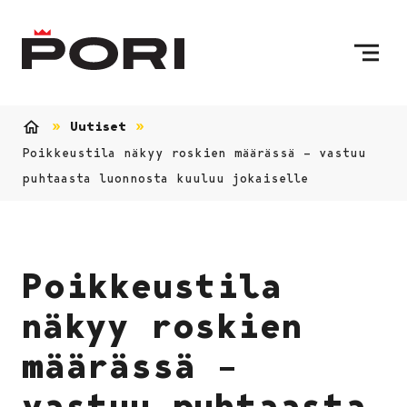
Siirry sisältöön
Etusivulle
Uutiset
Etusivu
Poikkeustila näkyy roskien määrässä – vastuu
puhtaasta luonnosta kuuluu jokaiselle
Poikkeustila
näkyy roskien
määrässä –
vastuu puhtaasta