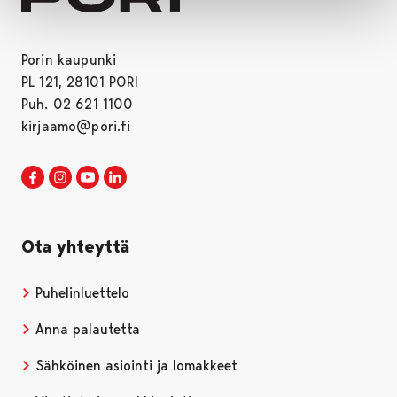
Porin kaupunki
PL 121, 28101 PORI
Puh. 02 621 1100
kirjaamo@pori.fi
Porin kaupunki Facebookissa
Avautuu uudessa välilehdessä
Porin kaupunki Instagramissa
Avautuu uudessa välilehdessä
Porin kaupunki Youtubessa
Avautuu uudessa välilehdessä
Porin kaupunki LinkedInissa
Avautuu uudessa välilehdessä
Ota yhteyttä
Puhelinluettelo
Anna palautetta
Sähköinen asiointi ja lomakkeet