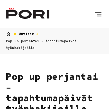
Siirry sisältöön
Etusivulle
Uutiset
Etusivu
Pop up perjantai – tapahtumapäivät
työnhakijoille
Pop up perjantai
–
tapahtumapäivät
työnhakijoille