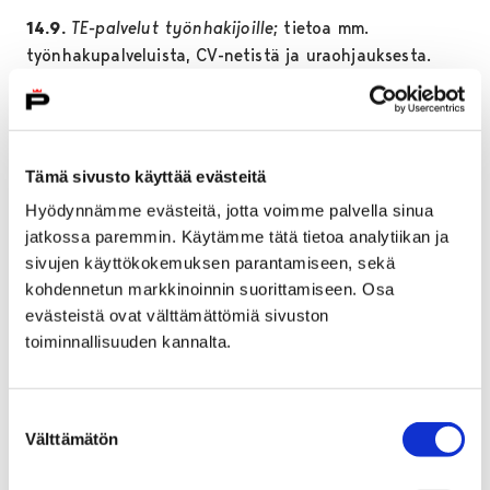
14.9.
TE-palvelut työnhakijoille;
tietoa mm.
työnhakupalveluista, CV-netistä ja uraohjauksesta.
21.9.
Tukea talouteen
; tietoa talousasioista,
talousohjausta ja neuvontaa.
28.9.
Hyvinvoinnin tueksi
; tietoa oman hyvinvoinnin
Tämä sivusto käyttää evästeitä
huoltamisesta ja palveluista.
Hyödynnämme evästeitä, jotta voimme palvella sinua
jatkossa paremmin. Käytämme tätä tietoa analytiikan ja
5.10.
Keikkatyötä tarjolla;
vuokratyöfirmoja
sivujen käyttökokemuksen parantamiseen, sekä
esittelemässä avoimia töitä.
kohdennetun markkinoinnin suorittamiseen. Osa
evästeistä ovat välttämättömiä sivuston
12.10.
Kotouttamispalveluja;
palveluita
toiminnallisuuden kannalta.
maahanmuuttajille.
19.10.
Vaihtoehtoinen opiskelu;
erilaisten
opiskelumahdollisuuksien esittelyä.
Suostumuksen
Välttämätön
valinta
26.10.
Hyvinvoinnin tueksi;
työnhakijoiden
hyvinvointipalvelut ja tietoa uniasioista.