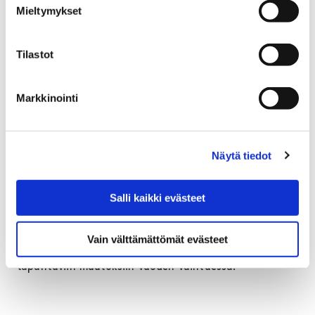
Mieltymykset
2.11.
Työnhaun jeesiä aikuisille;
aikuisten
työpajamainen päivä, neuvoa työnhakuvalmiuksien
Tilastot
parantamiseen. Otathan mukaasi läppärin, tabletin tai
älykännykän!
Markkinointi
9.11.
Sähköistä menoa;
sähköisten palveluiden
käyttövinkkejä.
Näytä tiedot
16.11.
Työnhaun jeesiä nuorille;
nuorten palveluja ja
tietoa keikkatyöskentelystä.
Salli kaikki evästeet
23.11.
Yrittäjyys ja keikkatyö;
tietoa yrittäjyydestä ja
kevytyrittäjyydestä.
Vain välttämättömät evästeet
30.11.
Vuodenvaihteen muutokset;
katsaus palveluissa
tapahtuviin muutoksiin vuoden vaihtuessa.