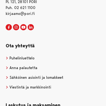
PL 121, 28101 PORI
Puh. 02 621 1100
kirjaamo@pori.fi
Porin kaupunki Facebookissa
Avautuu uudessa välilehdessä
Porin kaupunki Instagramissa
Avautuu uudessa välilehdessä
Porin kaupunki Youtubessa
Avautuu uudessa välilehdessä
Porin kaupunki LinkedInissa
Avautuu uudessa välilehdessä
Ota yhteyttä
Puhelinluettelo
Anna palautetta
Sähköinen asiointi ja lomakkeet
Viestintä ja markkinointi
Laskutus ja maksaminen