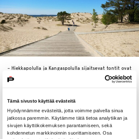
– Hiekkapolulla ja Kangaspolulla sijaitsevat tontit ovat
osa viime vuosina muodostunutta korttelialuetta,
jossa asemakaava mahdollistaa ympärivuotisesti
asuttavien loma-asuntojen rakentamisen. Alueelle on
mahdollista suunnitella hyvinkin näyttäviä asuntoja,
Tämä sivusto käyttää evästeitä
kertoo Porin kaupungin tonttipäällikkö
Elisa Laine
.
Hyödynnämme evästeitä, jotta voimme palvella sinua
jatkossa paremmin. Käytämme tätä tietoa analytiikan ja
Tonttien myyntihinnat vaihtelevat tonttien pinta-
sivujen käyttökokemuksen parantamiseen, sekä
alasta riippuen 25 000–40 000 euron välillä ja
kohdennetun markkinoinnin suorittamiseen. Osa
vuosivuokra on noin 1200–2000 euroa. Tontit ovat