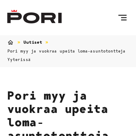
Siirry sisältöön
Etusivulle
Uutiset
Etusivu
Pori myy ja vuokraa upeita loma-asuntotontteja
Yyterissä
Pori myy ja
vuokraa upeita
loma-
asuntotontteja