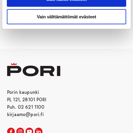
Vain välttämättömät evästeet
TONTIT
TONTTIJAKO
YYTERI
Porin kaupunki
PL 121, 28101 PORI
Puh. 02 621 1100
kirjaamo@pori.fi
Porin kaupunki Facebookissa
Avautuu uudessa välilehdessä
Porin kaupunki Instagramissa
Avautuu uudessa välilehdessä
Porin kaupunki Youtubessa
Avautuu uudessa välilehdessä
Porin kaupunki LinkedInissa
Avautuu uudessa välilehdessä