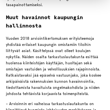
tasapainottamiseksi.
Muut havainnot kaupungin
hallinnosta
Vuoden 2018 arviointikertomuksen erityisteemoja
yhdistää erilaiset kaupungin omistamiin tiloihin
liittyvät asiat. Käsittelyssä ovat olleet koulujen
nykytila. Näiden osalta tarkastuslautakunta esittää
huolensa kiinteistöjen käyttäjän, huoltajan sekä
omistajan vastuiden ja velvollisuuksien rajapinnoista.
Ratkaistavaksi jää epäselvä vastuunjako, joka koskee
arkipäiväistä rakennuksien kunnon havainnointia,
tiedottamista havaituista ongelmakohdista ja niiden
johdosta tehtävistä korjaavista toimenpiteistä.
– Arvioinnin eri vaiheissa tarkastuslautakunta on
kiinnittänyt huomiota johtajuuden merkitykseen ja