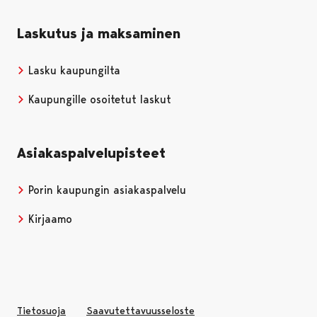
Laskutus ja maksaminen
Lasku kaupungilta
Kaupungille osoitetut laskut
Asiakaspalvelupisteet
Porin kaupungin asiakaspalvelu
Kirjaamo
Tietosuoja
Saavutettavuusseloste