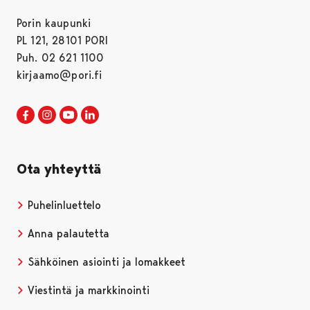
Porin kaupunki
PL 121, 28101 PORI
Puh. 02 621 1100
kirjaamo@pori.fi
Porin kaupunki Facebookissa
Avautuu uudessa välilehdessä
Porin kaupunki Instagramissa
Avautuu uudessa välilehdessä
Porin kaupunki Youtubessa
Avautuu uudessa välilehdessä
Porin kaupunki LinkedInissa
Avautuu uudessa välilehdessä
Ota yhteyttä
Puhelinluettelo
Anna palautetta
Sähköinen asiointi ja lomakkeet
Viestintä ja markkinointi