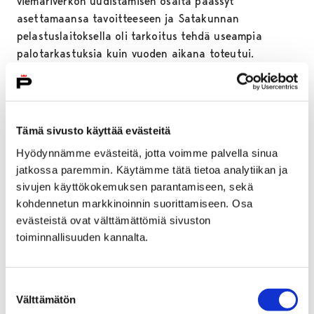
viemäriverkon uudistamisen osalta päässyt
asettamaansa tavoitteeseen ja Satakunnan
pelastuslaitoksella oli tarkoitus tehdä useampia
palotarkastuksia kuin vuoden aikana toteutui.
Toiminnallisten tavoitteiden asettamisessa toivotaan
jatkossa huomioitavan nykyistä kattavammin
toimialojen tuottamien palvelujen kokonaiskuva.
Tämä sivusto käyttää evästeitä
Kaupunkistrategiaan liittyvien ohjelmien osalta vuoden
2018 aikana on tehty merkittävä uudistustyö, kun
Hyödynnämme evästeitä, jotta voimme palvella sinua
jatkossa paremmin. Käytämme tätä tietoa analytiikan ja
kaupunginvaltuustossa on hyväksytty
sivujen käyttökokemuksen parantamiseen, sekä
hyvinvointiohjelma, kasvatuksen ja sivistyksen
kohdennetun markkinoinnin suorittamiseen. Osa
kehittämisohjelma sekä lisäksi tammikuussa 2019
evästeistä ovat välttämättömiä sivuston
Porin kasvu- ja elinvoimaohjelma. Myös muita ohjelma-
toiminnallisuuden kannalta.
asiakirjoja edellisten lisäksi on laadittu.
Tarkastuslautakunta kiinnittää huomionsa ohjelma-
Suostumuksen
asiakirjojen epäselviin keskinäisiin suhteisiin.
Välttämätön
valinta