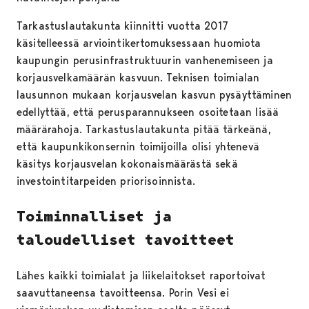
Tarkastuslautakunta kiinnitti vuotta 2017
käsitelleessä arviointikertomuksessaan huomiota
kaupungin perusinfrastruktuurin vanhenemiseen ja
korjausvelkamäärän kasvuun. Teknisen toimialan
lausunnon mukaan korjausvelan kasvun pysäyttäminen
edellyttää, että perusparannukseen osoitetaan lisää
määrärahoja. Tarkastuslautakunta pitää tärkeänä,
että kaupunkikonsernin toimijoilla olisi yhtenevä
käsitys korjausvelan kokonaismäärästä sekä
investointitarpeiden priorisoinnista.
Toiminnalliset ja
taloudelliset tavoitteet
Lähes kaikki toimialat ja liikelaitokset raportoivat
saavuttaneensa tavoitteensa. Porin Vesi ei