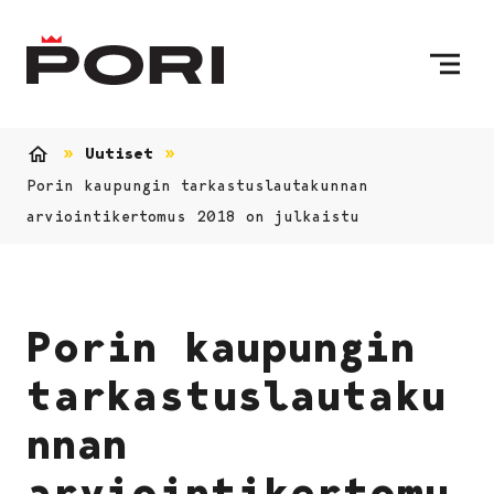
Siirry sisältöön
Etusivulle
Uutiset
Etusivu
Porin kaupungin tarkastuslautakunnan
arviointikertomus 2018 on julkaistu
Porin kaupungin
tarkastuslautaku
nnan
arviointikertomu