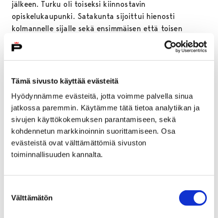
jälkeen. Turku oli toiseksi kiinnostavin
opiskelukaupunki. Satakunta sijoittui hienosti
kolmannelle sijalle sekä ensimmäisen että toisen
vuoden opiskelijoiden kyselyissä Helsingin jäädessä
neljännelle sijalle. Abiturienttien kyselyssä Satakunta
sijoittui neljännelle sijalle Helsingin jälkeen.
Tämä sivusto käyttää evästeitä
Kyselyssä tiedusteltiin myös, onko opiskelijoilla jo
Hyödynnämme evästeitä, jotta voimme palvella sinua
lukion jälkeisiä opiskelusuunnitelmia. Tulokset olivat
jatkossa paremmin. Käytämme tätä tietoa analytiikan ja
seuraavat.
sivujen käyttökokemuksen parantamiseen, sekä
Ensimmäisen vuoden opiskelijoista 12 prosenttia
kohdennetun markkinoinnin suorittamiseen. Osa
tietää jo, mihin haluaa opiskelemaan. 55 prosentilla
evästeistä ovat välttämättömiä sivuston
on jo joitain suunnitelmia. 33 prosenttia ei osaa
toiminnallisuuden kannalta.
vielä sanoa.
Toisen vuoden opiskelijoista 17 prosenttia tietää jo,
Suostumuksen
mihin haluaa opiskelemaan. 48 prosentilla on jo
Välttämätön
valinta
joitain suunnitelmia. 35 prosenttia ei osaa vielä
sanoa.