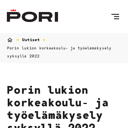
Siirry sisältöön
Etusivulle
Uutiset
Etusivu
Porin lukion korkeakoulu- ja työelämäkysely
syksyllä 2022
Porin lukion
korkeakoulu- ja
työelämäkysely
syksyllä 2022