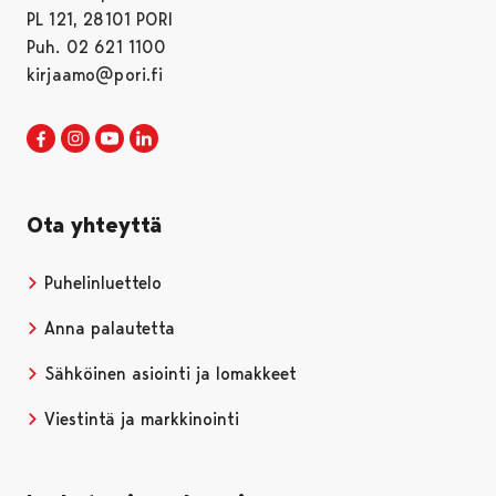
PL 121, 28101 PORI
Puh. 02 621 1100
kirjaamo@pori.fi
Porin kaupunki Facebookissa
Avautuu uudessa välilehdessä
Porin kaupunki Instagramissa
Avautuu uudessa välilehdessä
Porin kaupunki Youtubessa
Avautuu uudessa välilehdessä
Porin kaupunki LinkedInissa
Avautuu uudessa välilehdessä
Ota yhteyttä
Puhelinluettelo
Anna palautetta
Sähköinen asiointi ja lomakkeet
Viestintä ja markkinointi