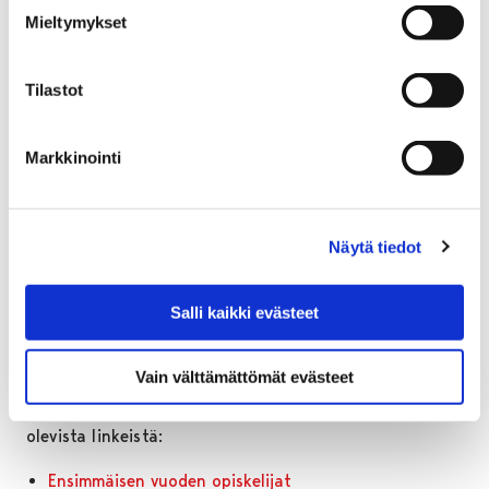
Kolmannen ja neljännen vuoden opiskelijoista 23
Mieltymykset
prosenttia tietää jo, mihin haluaa opiskelemaan. 50
prosentilla on jo joitain suunnitelmia. 26 prosenttia
Tilastot
ei osaa vielä sanoa.
Kysely kartoitti myös, kiinnostaako opiskelijoita lukion
Markkinointi
jälkeen opiskella englanninkielinen tutkinto.
Ensimmäisen vuoden opiskelijoista 20 prosenttia oli
kiinnostunut, toisen vuoden opiskelijoista 26
Näytä tiedot
prosenttia sekä kolmannen ja neljännen vuoden
opiskelijoista 32 prosenttia. SAMKin tarjoamista
englanninkielisistä tutkinnoista kiinnostavimmat olivat
Salli kaikki evästeet
‘International Business’ ja ‘Physiotherapy’ kaikilla
vuosikursseilla.
Vain välttämättömät evästeet
Kyselyiden tuloksiin voi tutustua tarkemmin alla
olevista linkeistä:
Ensimmäisen vuoden opiskelijat