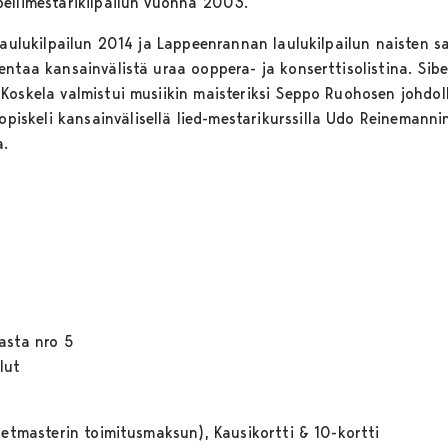
ellimestarikilpailun vuonna 2003.
-laulukilpailun 2014 ja Lappeenrannan laulukilpailun naisten
entaa kansainvälistä uraa ooppera- ja konserttisolistina. Sib
Koskela valmistui musiikin maisteriksi Seppo Ruohosen johdo
keli kansainvälisellä lied-mestarikurssilla Udo Reinemannin 
a.
asta nro 5
lut
ketmasterin toimitusmaksun), Kausikortti & 10-kortti