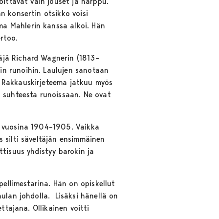
oittavat vain jouset ja harppu.
n konsertin otsikko voisi
ma Mahlerin kanssa alkoi. Hän
rtoo.
äjä Richard Wagnerin (1813–
in runoihin. Laulujen sanotaan
a. Rakkauskirjeteema jatkuu myös
ä suhteesta runoissaan. Ne ovat
ty vuosina 1904–1905. Vaikka
 silti säveltäjän ensimmäinen
ttisuus yhdistyy barokin ja
pellimestarina. Hän on opiskellut
ulan johdolla. Lisäksi hänellä on
ttajana. Ollikainen voitti