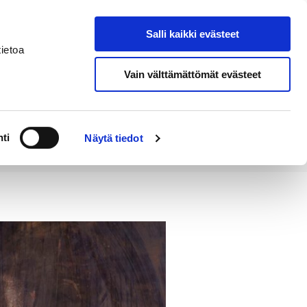
Salli kaikki evästeet
Tapahtumakalenteri
Hae sivustolta
ietoa
Vain välttämättömät evästeet
Työ ja
Kaupunki ja
rittäminen
hallinto
ti
Näytä tiedot