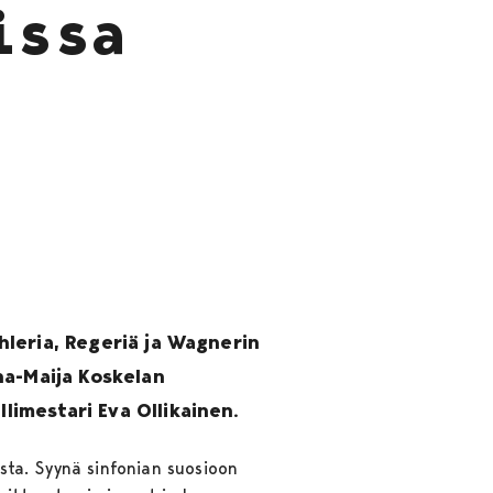
issa
ahleria, Regeriä ja Wagnerin
na-Maija Koskelan
limestari Eva Ollikainen.
sta. Syynä sinfonian suosioon