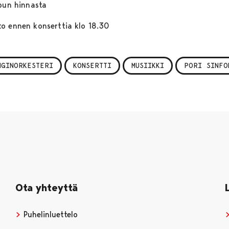
ipun hinnasta
itto ennen konserttia klo 18.30
NGINORKESTERI
KONSERTTI
MUSIIKKI
PORI SINFO
Ota yhteyttä
Puhelinluettelo