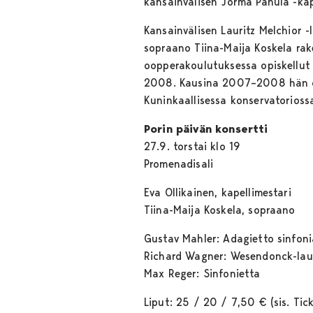
kansainvälisen Jorma Panula -kap
Kansainvälisen Lauritz Melchior 
sopraano Tiina-Maija Koskela rak
oopperakoulutuksessa opiskellut 
2008. Kausina 2007–2008 hän opis
Kuninkaallisessa konservatorioss
Porin päivän konsertti
27.9. torstai klo 19
Promenadisali
Eva Ollikainen, kapellimestari
Tiina-Maija Koskela, sopraano
Gustav Mahler: Adagietto sinfoni
Richard Wagner: Wesendonck-lau
Max Reger: Sinfonietta
Liput: 25 / 20 / 7,50 € (sis. Tic