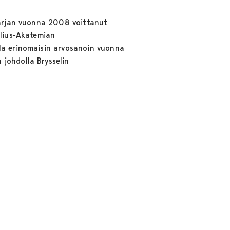
 sarjan vuonna 2008 voittanut
elius-Akatemian
lla erinomaisin arvosanoin vuonna
johdolla Brysselin