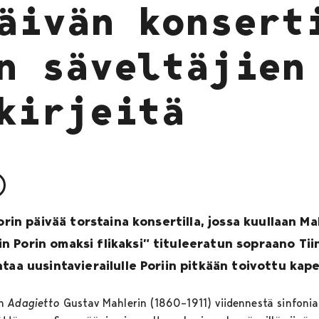
äivän konsert
n säveltäjien
kirjeitä
Porin päivää torstaina konsertilla, jossa kuullaan M
 Porin omaksi flikaksi” tituleeratun sopraano Tii
taa uusintavierailulle Poriin pitkään toivottu kapel
an
Adagietto
Gustav Mahlerin (1860–1911) viidennestä sinfonia