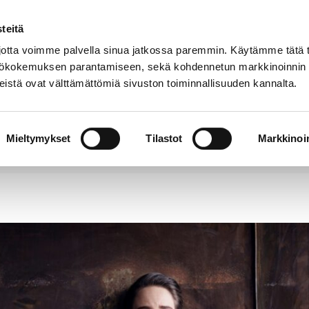
teitä
Puhelinluettelo
Anna palautetta
tta voimme palvella sinua jatkossa paremmin. Käytämme tätä t
yttökokemuksen parantamiseen, sekä kohdennetun markkinoinnin
istä ovat välttämättömiä sivuston toiminnallisuuden kannalta.
s ja
Vapaa-
Hyvinvointi
tus
aika
y
Mieltymykset
Tilastot
Markkinoin
sa kuullaan säveltäjien rakkauskirjeitä