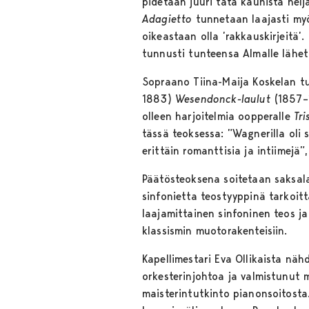
pidetään juuri tätä kaunista nelj
Adagietto
tunnetaan laajasti myö
oikeastaan olla ’rakkauskirjeitä’.
tunnusti tunteensa Almalle lähett
Sopraano Tiina-Maija Koskelan t
1883)
Wesendonck-laulut
(1857–
olleen harjoitelmia oopperalle
Tri
tässä teoksessa: ”Wagnerilla oli
erittäin romanttisia ja intiimejä”,
Päätösteoksena soitetaan saksal
sinfonietta teostyyppinä tarkoit
laajamittainen sinfoninen teos j
klassismin muotorakenteisiin.
Kapellimestari Eva Ollikaista näh
orkesterinjohtoa ja valmistunut 
maisterintutkinto pianonsoitosta.