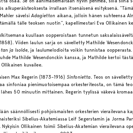
ättä osaa. Se on äänimaisemaltaan hyvin pehmeä, sillä siinä s
s alkuperäisteoksesta irrallaan itsenäisenä esityksenä. ”Tämä
 Mahler sävelsi
Adagietton
aikana, jolloin hänen suhteensa Al
ämällä tälle teoksen nuotin”, kapellimestari Eva Ollikainen ke
ulkitsemana kuullaan oopperoistaan tunnetun saksalaissävelt
1858). Viiden laulun sarja on sävelletty Mathilde Wesendonck
stan ja Isolde
, ja laulumelodioita voikin tunnistaa oopperast
 suhde Mathilde Wesendonckin kanssa, ja Mathilde kertoi täst
 Ollikainen kuvailee.
aisen Max Regerin (1873–1916)
Sinfonietta
. Teos on sävellet
taa sinfoniaa pienimuotoisempaa orkesteriteosta, on tämä teos
a lähes 50 minuutin mittainen. Regerin tyylissä väkevä kromaa
dään säännöllisesti pohjoismaisten orkesterien vierailevana ka
maisteriksi Sibelius-Akatemiassa Leif Segerstamin ja Jorma Pan
 Nykyisin Ollikainen toimii Sibelius-Akatemian vierailevana ope