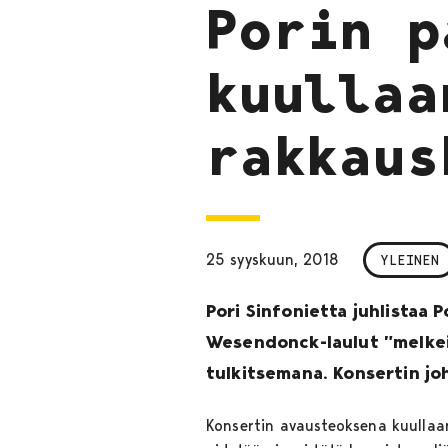
Porin p
kuullaa
rakkaus
25 syyskuun, 2018
YLEINEN
Pori Sinfonietta juhlistaa 
Wesendonck-laulut ”melkein
tulkitsemana. Konsertin joh
Konsertin avausteoksena kuulla