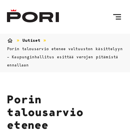
Siirry sisältöön
Etusivulle
Uutiset
Etusivu
Porin talousarvio etenee valtuuston käsittelyyn
– Kaupunginhallitus esittää verojen pitämistä
ennallaan
Porin
talousarvio
etenee