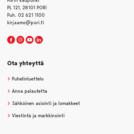
Porin kaupunki
PL 121, 28101 PORI
Puh. 02 621 1100
kirjaamo@pori.fi
Porin kaupunki Facebookissa
Avautuu uudessa välilehdessä
Porin kaupunki Instagramissa
Avautuu uudessa välilehdessä
Porin kaupunki Youtubessa
Avautuu uudessa välilehdessä
Porin kaupunki LinkedInissa
Avautuu uudessa välilehdessä
Ota yhteyttä
Puhelinluettelo
Anna palautetta
Sähköinen asiointi ja lomakkeet
Viestintä ja markkinointi