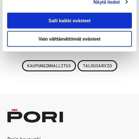
Näytä tiedot
yhteisöjen kiinteistövero 0 prosenttia.
Lopullisen päätöksen ensi vuoden talousarviosta ja
Salli kaikki evästeet
veroprosenteista tekee kaupunginvaltuusto 11.
marraskuuta.
Vain välttämättömät evästeet
KAUPUNGINHALLITUS
TALOUSARVIO