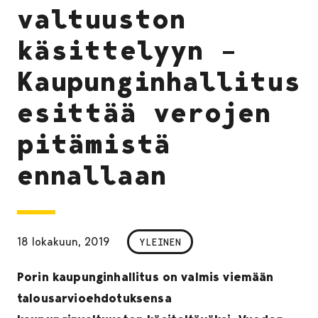
valtuuston
käsittelyyn –
Kaupunginhallitus
esittää verojen
pitämistä
ennallaan
18 lokakuun, 2019
YLEINEN
Porin kaupunginhallitus on valmis viemään
talousarvioehdotuksensa