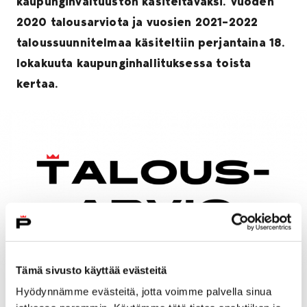
kaupunginvaltuuston käsiteltäväksi. Vuoden
2020 talousarviota ja vuosien 2021–2022
taloussuunnitelmaa käsiteltiin perjantaina 18.
lokakuuta kaupunginhallituksessa toista
kertaa.
Tämä sivusto käyttää evästeitä
Talousarvion valmistelun jatkamisesta äänestettiin
Hyödynnämme evästeitä, jotta voimme palvella sinua