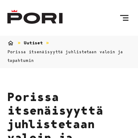
Siirry sisältöön
Etusivulle
Uutiset
Etusivu
Porissa itsenäisyyttä juhlistetaan valoin ja
tapahtumin
Porissa
itsenäisyyttä
juhlistetaan
valoin ja