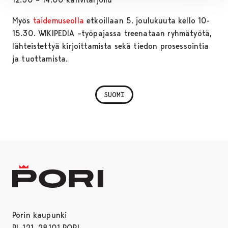
Myös
taidemuseolla
etkoillaan 5. joulukuuta kello 10-
15.30. WIKIPEDIA –työpajassa treenataan ryhmätyötä,
lähteistettyä kirjoittamista sekä tiedon prosessointia
ja tuottamista.
SUOMI
Porin kaupunki
PL 121, 28101 PORI