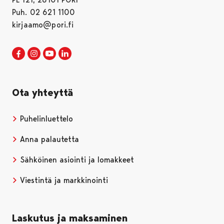
Puh. 02 621 1100
kirjaamo@pori.fi
Porin kaupunki Facebookissa
Avautuu uudessa välilehdessä
Porin kaupunki Instagramissa
Avautuu uudessa välilehdessä
Porin kaupunki Youtubessa
Avautuu uudessa välilehdessä
Porin kaupunki LinkedInissa
Avautuu uudessa välilehdessä
Ota yhteyttä
Puhelinluettelo
Anna palautetta
Sähköinen asiointi ja lomakkeet
Viestintä ja markkinointi
Laskutus ja maksaminen