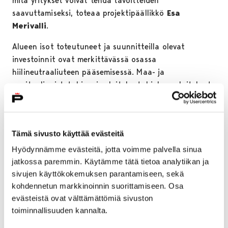
mitä yritykset voivat tehdä tavoitteiden
saavuttamiseksi, toteaa projektipäällikkö
Esa
Merivalli
.
Alueen isot toteutuneet ja suunnitteilla olevat
investoinnit ovat merkittävässä osassa
hiilineutraaliuteen pääsemisessä. Maa- ja
merituulipuistot, biovoimalaitokset, biokaasulaitokset
ja aurinkovoiman investoinnit ovat vähentämässä
Porin Co2 päästöjä merkittävästi.
Yhtenä esimerkkinä on juuri valmistunut Pori Energian
Tämä sivusto käyttää evästeitä
Aittaluodon 60 miljoonan investointi uusiutuvaan
Hyödynnämme evästeitä, jotta voimme palvella sinua
energiaan. Porilaisista yli puolet asuu
jatkossa paremmin. Käytämme tätä tietoa analytiikan ja
kaukolämmitetyissä taloissa ja Aittaluodon uusi
sivujen käyttökokemuksen parantamiseen, sekä
biokattilalaitos laskee hiilidioksidipäästöjä tuhansia
kohdennetun markkinoinnin suorittamiseen. Osa
tonneja vuodessa. Samalla investointi on antanut
evästeistä ovat välttämättömiä sivuston
merkittävästi töitä alueen yrityksille.
toiminnallisuuden kannalta.