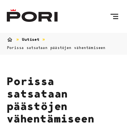
Siirry sisältöön
Etusivulle
Uutiset
Etusivu
Porissa satsataan päästöjen vähentämiseen
Porissa
satsataan
päästöjen
vähentämiseen