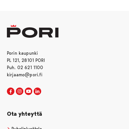
Porin kaupunki
PL 121, 28101 PORI
Puh. 02 621 1100
kirjaamo@pori.fi
Porin kaupunki Facebookissa
Avautuu uudessa välilehdessä
Porin kaupunki Instagramissa
Avautuu uudessa välilehdessä
Porin kaupunki Youtubessa
Avautuu uudessa välilehdessä
Porin kaupunki LinkedInissa
Avautuu uudessa välilehdessä
Ota yhteyttä
Puhelinluettelo