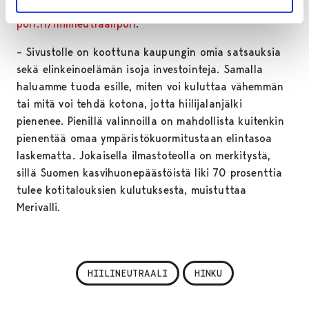
Kaupungin verkkosivu löytyy osoitteesta
pori.fi/hiilineutraalipori
.
– Sivustolle on koottuna kaupungin omia satsauksia
sekä elinkeinoelämän isoja investointeja. Samalla
haluamme tuoda esille, miten voi kuluttaa vähemmän
tai mitä voi tehdä kotona, jotta hiilijalanjälki
pienenee. Pienillä valinnoilla on mahdollista kuitenkin
pienentää omaa ympäristökuormitustaan elintasoa
laskematta. Jokaisella ilmastoteolla on merkitystä,
sillä Suomen kasvihuonepäästöistä liki 70 prosenttia
tulee kotitalouksien kulutuksesta, muistuttaa
Merivalli.
HIILINEUTRAALI
HINKU