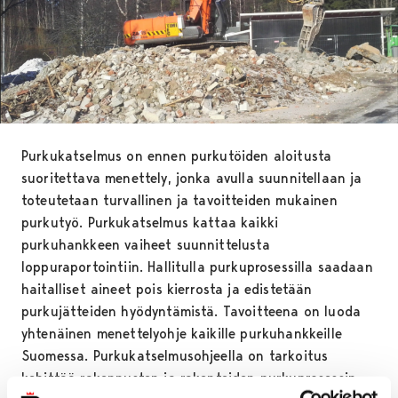
Purkukatselmus on ennen purkutöiden aloitusta
suoritettava menettely, jonka avulla suunnitellaan ja
toteutetaan turvallinen ja tavoitteiden mukainen
purkutyö. Purkukatselmus kattaa kaikki
purkuhankkeen vaiheet suunnittelusta
loppuraportointiin. Hallitulla purkuprosessilla saadaan
haitalliset aineet pois kierrosta ja edistetään
purkujätteiden hyödyntämistä. Tavoitteena on luoda
yhtenäinen menettelyohje kaikille purkuhankkeille
Suomessa. Purkukatselmusohjeella on tarkoitus
kehittää rakennusten ja rakenteiden purkuprosessin