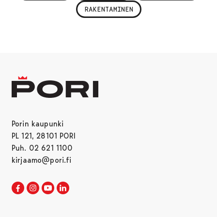
RAKENTAMINEN
Porin kaupunki
PL 121, 28101 PORI
Puh. 02 621 1100
kirjaamo@pori.fi
Porin kaupunki Facebookissa
Avautuu uudessa välilehdessä
Porin kaupunki Instagramissa
Avautuu uudessa välilehdessä
Porin kaupunki Youtubessa
Avautuu uudessa välilehdessä
Porin kaupunki LinkedInissa
Avautuu uudessa välilehdessä