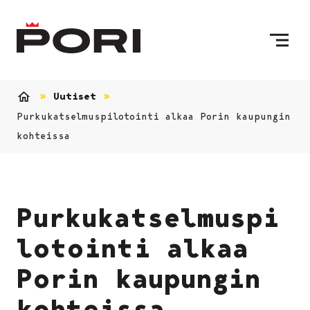
Siirry sisältöön
Etusivulle
Uutiset
Etusivu
Purkukatselmuspilotointi alkaa Porin kaupungin
kohteissa
Purkukatselmuspi
lotointi alkaa
Porin kaupungin
kohteissa