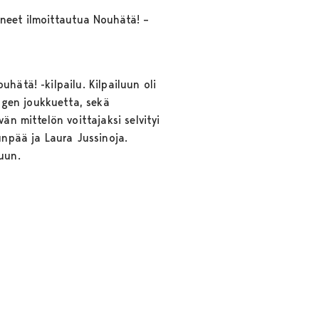
oineet ilmoittautua Nouhätä! –
hätä! -kilpailu. Kilpailuun oli
ngen joukkuetta, sekä
än mittelön voittajaksi selvityi
npää ja Laura Jussinoja.
uun.