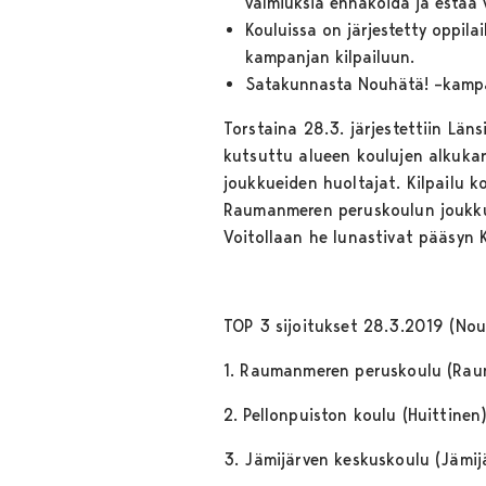
valmiuksia ennakoida ja estää v
Kouluissa on järjestetty oppila
kampanjan kilpailuun.
Satakunnasta Nouhätä! –kampa
Torstaina 28.3. järjestettiin Län
kutsuttu alueen koulujen alkuka
joukkueiden huoltajat. Kilpailu k
Raumanmeren peruskoulun joukkue
Voitollaan he lunastivat pääsyn 
TOP 3 sijoitukset 28.3.2019 (No
1. Raumanmeren peruskoulu (Ra
2. Pellonpuiston koulu (Huittinen
3. Jämijärven keskuskoulu (Jämijä