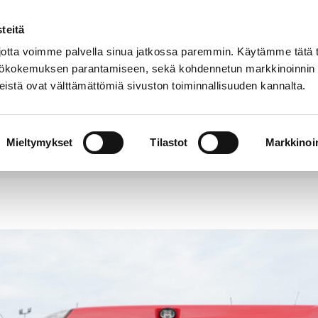
teitä
Puhelinluettelo
Anna palautetta
tta voimme palvella sinua jatkossa paremmin. Käytämme tätä t
yttökokemuksen parantamiseen, sekä kohdennetun markkinoinnin
istä ovat välttämättömiä sivuston toiminnallisuuden kannalta.
s ja
Vapaa-
Hyvinvointi
tus
aika
y
Mieltymykset
Tilastot
Markkinoin
itti Satakunnan Nouhätä! -aluekilpailun.