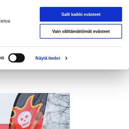
Salli kaikki evästeet
Tapahtumakalenteri
Hae sivustolta
ietoa
Vain välttämättömät evästeet
Työ ja
Kaupunki ja
rittäminen
hallinto
ti
Näytä tiedot