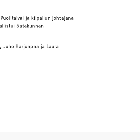
uolitaival ja kilpailun johtajana
sallistui Satakunnan
o, Juho Harjunpää ja Laura