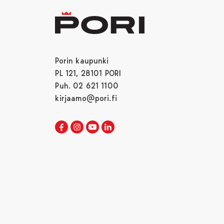
Porin kaupunki
PL 121, 28101 PORI
Puh. 02 621 1100
kirjaamo@pori.fi
Porin kaupunki Facebookissa
Avautuu uudessa välilehdessä
Porin kaupunki Instagramissa
Avautuu uudessa välilehdessä
Porin kaupunki Youtubessa
Avautuu uudessa välilehdessä
Porin kaupunki LinkedInissa
Avautuu uudessa välilehdessä