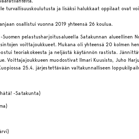
aaratilanteita.
ille turvallisuuskoulutusta ja lisäksi halukkaat oppilaat ovat v
njaan osallistui vuonna 2019 yhteensä 26 koulua.
si-Suomen pelastusharjoitusalueella Satakunnan alueellinen Nou
rsintojen voittajoukkueet. Mukana oli yhteensä 20 kolmen he
oostui teoriakokeesta ja neljästä käytännön rastista. Jännittäv
. Voittajajoukkueen muodostivat Ilmari Kuusisto, Juho Harju
Kuopiossa 25.4. järjestettävään valtakunnalliseen loppukilpail
uhätä! -Satakunta)
uma)
)
rvi)