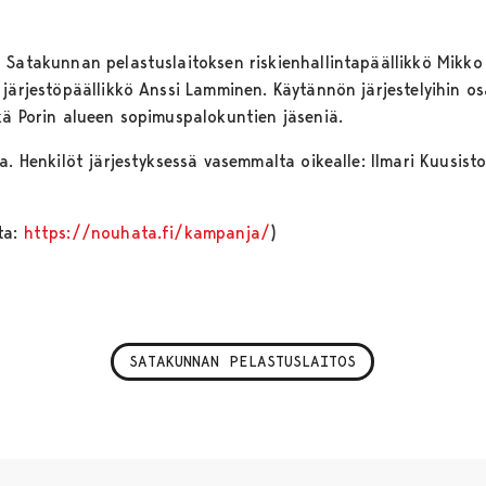
Satakunnan pelastuslaitoksen riskienhallintapäällikkö Mikko P
 järjestöpäällikkö Anssi Lamminen. Käytännön järjestelyihin o
kä Porin alueen sopimuspalokuntien jäseniä.
a. Henkilöt järjestyksessä vasemmalta oikealle: Ilmari Kuusist
ta:
https://nouhata.fi/kampanja/
)
SATAKUNNAN PELASTUSLAITOS