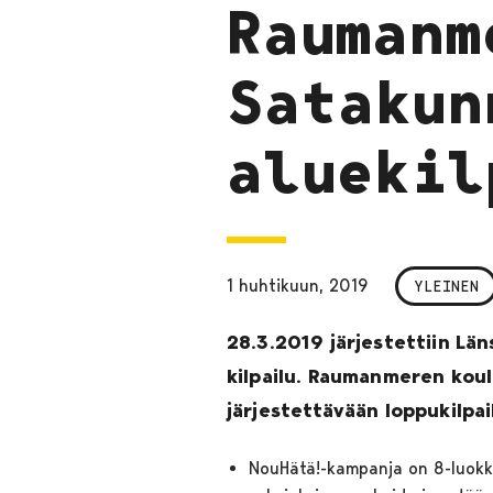
Raumanm
Satakun
aluekil
1 huhtikuun, 2019
YLEINEN
28.3.2019 järjestettiin Lä
kilpailu. Raumanmeren koulu
järjestettävään loppukilpai
NouHätä!-kampanja on 8-luokkal