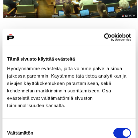
Sähköistä kokousta voi seurata livelähetyksenä.
Lähetystä pääsee seuraamaan osoitteesta
pori.fi/valtuustolive
.
Kokous järjestetään maanantaina 18. toukokuuta kello
Tämä sivusto käyttää evästeitä
18 alkaen. Kokouksessa käsitellään muun muassa Pori-
Hyödynnämme evästeitä, jotta voimme palvella sinua
sopimuksen mukaisen organisaatiouudistuksen
jatkossa paremmin. Käytämme tätä tietoa analytiikan ja
vaikutusten ja johtamisjärjestelmän arviointia,
sivujen käyttökokemuksen parantamiseen, sekä
joukkoliikenteen järjestämisvaihtoehtojen selvityksen
kohdennetun markkinoinnin suorittamiseen. Osa
hankintaa sekä äänestysaluejakoa. Esityslista on
evästeistä ovat välttämättömiä sivuston
julkaistu
verkossa
.
toiminnallisuuden kannalta.
Koronaepidemian vuoksi suositellaan, että julkista
kokousta seurataan livelähetyksen kautta.
Suostumuksen
Kuntalaisilla on mahdollisuus seurata kokousta myös
Välttämätön
valinta