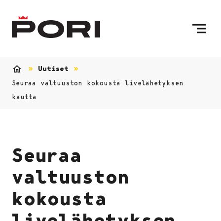
Siirry sisältöön
Etusivulle
Uutiset
Etusivu
Seuraa valtuuston kokousta livelähetyksen
kautta
Seuraa
valtuuston
kokousta
livelähetyksen