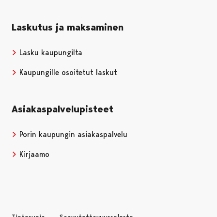
Laskutus ja maksaminen
Lasku kaupungilta
Kaupungille osoitetut laskut
Asiakaspalvelupisteet
Porin kaupungin asiakaspalvelu
Kirjaamo
Tietosuoja
Saavutettavuusseloste