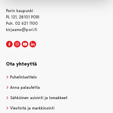
Porin kaupunki
PL 121, 28101 PORI
Puh. 02 621 1100
kirjaamo@pori.fi
Porin kaupunki Facebookissa
Avautuu uudessa välilehdessä
Porin kaupunki Instagramissa
Avautuu uudessa välilehdessä
Porin kaupunki Youtubessa
Avautuu uudessa välilehdessä
Porin kaupunki LinkedInissa
Avautuu uudessa välilehdessä
Ota yhteyttä
Puhelinluettelo
Anna palautetta
Sähköinen asiointi ja lomakkeet
Viestintä ja markkinointi