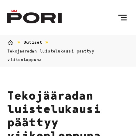
Siirry sisältöön
Etusivulle
Uutiset
Etusivu
Tekojääradan luistelukausi päättyy
viikonloppuna
Tekojääradan
luistelukausi
päättyy
viikonloppuna