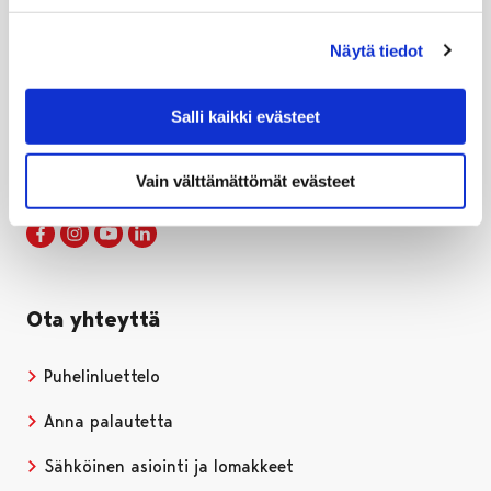
Näytä tiedot
Porin kaupunki
PL 121, 28101 PORI
Salli kaikki evästeet
Puh. 02 621 1100
kirjaamo@pori.fi
Vain välttämättömät evästeet
Porin kaupunki Facebookissa
Avautuu uudessa välilehdessä
Porin kaupunki Instagramissa
Avautuu uudessa välilehdessä
Porin kaupunki Youtubessa
Avautuu uudessa välilehdessä
Porin kaupunki LinkedInissa
Avautuu uudessa välilehdessä
Ota yhteyttä
Puhelinluettelo
Anna palautetta
Sähköinen asiointi ja lomakkeet