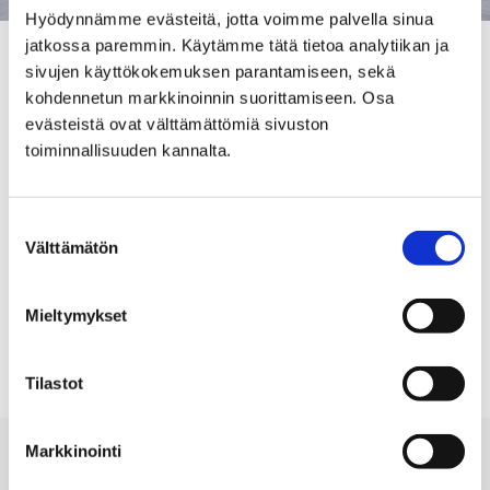
Hyödynnämme evästeitä, jotta voimme palvella sinua
jatkossa paremmin. Käytämme tätä tietoa analytiikan ja
– Viikonlopun jälkeen tekojääradan jäädytyslaitteet
sivujen käyttökokemuksen parantamiseen, sekä
sammutetaan. Samalla myös yleisövuorot päättyvät
kohdennetun markkinoinnin suorittamiseen. Osa
kevään osalta, mutta jäälle pääsee luistelemaan niin
evästeistä ovat välttämättömiä sivuston
kauan kuin kelit sallivat ja jäätä riittää, kertoo
toiminnallisuuden kannalta.
hallimestari Jani Rantanen.
Liisantorin tekojääradan ylläpito riippuu säästä ja
Suostumuksen
kentän käytöstä tullaan tiedottamaan myöhemmin.
Välttämätön
valinta
Mieltymykset
LIISANTORI
TEKOJÄÄ
TEKOJÄÄRATA
Tilastot
Markkinointi