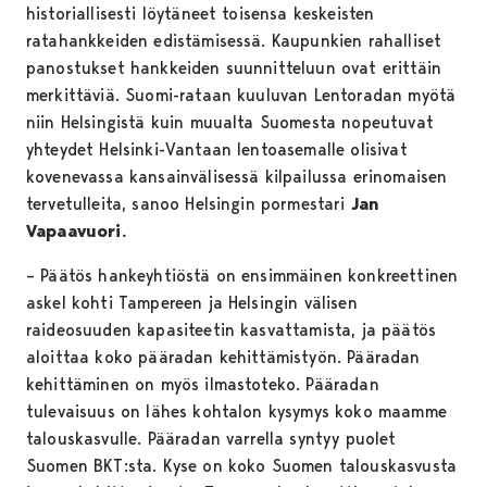
historiallisesti löytäneet toisensa keskeisten
ratahankkeiden edistämisessä. Kaupunkien rahalliset
panostukset hankkeiden suunnitteluun ovat erittäin
merkittäviä. Suomi-rataan kuuluvan Lentoradan myötä
niin Helsingistä kuin muualta Suomesta nopeutuvat
yhteydet Helsinki-Vantaan lentoasemalle olisivat
kovenevassa kansainvälisessä kilpailussa erinomaisen
tervetulleita, sanoo Helsingin pormestari
Jan
Vapaavuori.
– Päätös hankeyhtiöstä on ensimmäinen konkreettinen
askel kohti Tampereen ja Helsingin välisen
raideosuuden kapasiteetin kasvattamista, ja päätös
aloittaa koko pääradan kehittämistyön. Pääradan
kehittäminen on myös ilmastoteko. Pääradan
tulevaisuus on lähes kohtalon kysymys koko maamme
talouskasvulle. Pääradan varrella syntyy puolet
Suomen BKT:sta. Kyse on koko Suomen talouskasvusta