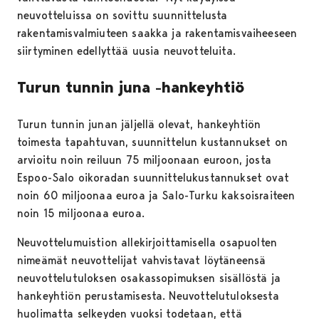
neuvotteluissa on sovittu suunnittelusta
rakentamisvalmiuteen saakka ja rakentamisvaiheeseen
siirtyminen edellyttää uusia neuvotteluita.
Turun tunnin juna -hankeyhtiö
Turun tunnin junan jäljellä olevat, hankeyhtiön
toimesta tapahtuvan, suunnittelun kustannukset on
arvioitu noin reiluun 75 miljoonaan euroon, josta
Espoo-Salo oikoradan suunnittelukustannukset ovat
noin 60 miljoonaa euroa ja Salo-Turku kaksoisraiteen
noin 15 miljoonaa euroa.
Neuvottelumuistion allekirjoittamisella osapuolten
nimeämät neuvottelijat vahvistavat löytäneensä
neuvottelutuloksen osakassopimuksen sisällöstä ja
hankeyhtiön perustamisesta. Neuvottelutuloksesta
huolimatta selkeyden vuoksi todetaan, että