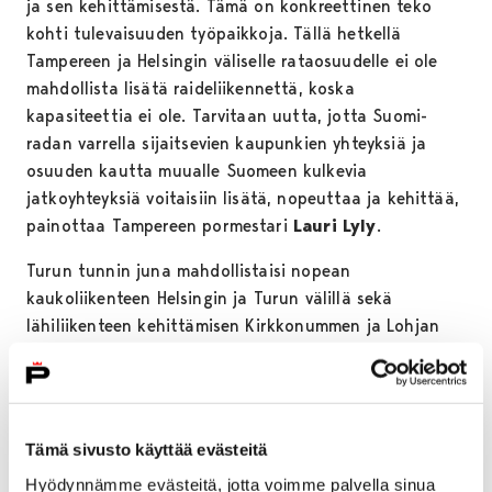
ja sen kehittämisestä. Tämä on konkreettinen teko
kohti tulevaisuuden työpaikkoja. Tällä hetkellä
Tampereen ja Helsingin väliselle rataosuudelle ei ole
mahdollista lisätä raideliikennettä, koska
kapasiteettia ei ole. Tarvitaan uutta, jotta Suomi-
radan varrella sijaitsevien kaupunkien yhteyksiä ja
osuuden kautta muualle Suomeen kulkevia
jatkoyhteyksiä voitaisiin lisätä, nopeuttaa ja kehittää,
painottaa Tampereen pormestari
Lauri Lyly
.
Turun tunnin juna mahdollistaisi nopean
kaukoliikenteen Helsingin ja Turun välillä sekä
lähiliikenteen kehittämisen Kirkkonummen ja Lohjan
sekä Vihdin suuntaan. Salo-Turku-kaksoisraide
mahdollistaisi enemmän junia ja junien kohtaamisen
välillä Salo-Turku sekä myös lähiliikenteen Turun ja
Salon välille.
Tämä sivusto käyttää evästeitä
– On tärkeää, että Tunnin juna -hanke jatkaa
Hyödynnämme evästeitä, jotta voimme palvella sinua