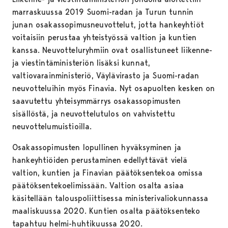
marraskuussa 2019 Suomi-radan ja Turun tunnin
junan osakassopimusneuvottelut, jotta hankeyhtiöt
voitaisiin perustaa yhteistyössä valtion ja kuntien
kanssa. Neuvotteluryhmiin ovat osallistuneet liikenne-
ja viestintäministeriön lisäksi kunnat,
valtiovarainministeriö, Väylävirasto ja Suomi-radan
neuvotteluihin myös Finavia. Nyt osapuolten kesken on
saavutettu yhteisymmärrys osakassopimusten
sisällöstä, ja neuvottelutulos on vahvistettu
neuvottelumuistioilla.
Osakassopimusten lopullinen hyväksyminen ja
hankeyhtiöiden perustaminen edellyttävät vielä
valtion, kuntien ja Finavian päätöksentekoa omissa
päätöksentekoelimissään. Valtion osalta asiaa
käsitellään talouspoliittisessa ministerivaliokunnassa
maaliskuussa 2020. Kuntien osalta päätöksenteko
tapahtuu helmi-huhtikuussa 2020.