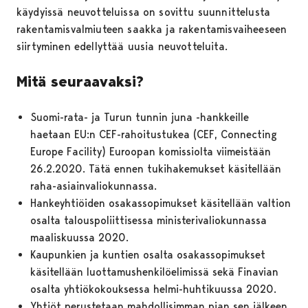
käydyissä neuvotteluissa on sovittu suunnittelusta
rakentamisvalmiuteen saakka ja rakentamisvaiheeseen
siirtyminen edellyttää uusia neuvotteluita.
Mitä seuraavaksi?
Suomi-rata- ja Turun tunnin juna -hankkeille
haetaan EU:n CEF-rahoitustukea (CEF, Connecting
Europe Facility) Euroopan komissiolta viimeistään
26.2.2020. Tätä ennen tukihakemukset käsitellään
raha-asiainvaliokunnassa.
Hankeyhtiöiden osakassopimukset käsitellään valtion
osalta talouspoliittisessa ministerivaliokunnassa
maaliskuussa 2020.
Kaupunkien ja kuntien osalta osakassopimukset
käsitellään luottamushenkilöelimissä sekä Finavian
osalta yhtiökokouksessa helmi-huhtikuussa 2020.
Yhtiöt perustetaan mahdollisimman pian sen jälkeen,