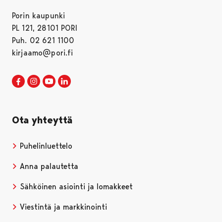
Porin kaupunki
PL 121, 28101 PORI
Puh. 02 621 1100
kirjaamo@pori.fi
Porin kaupunki Facebookissa
Avautuu uudessa välilehdessä
Porin kaupunki Instagramissa
Avautuu uudessa välilehdessä
Porin kaupunki Youtubessa
Avautuu uudessa välilehdessä
Porin kaupunki LinkedInissa
Avautuu uudessa välilehdessä
Ota yhteyttä
Puhelinluettelo
Anna palautetta
Sähköinen asiointi ja lomakkeet
Viestintä ja markkinointi