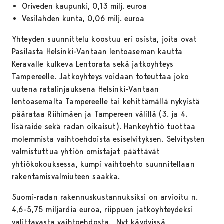
Oriveden kaupunki, 0,13 milj. euroa
Vesilahden kunta, 0,06 milj. euroa
Yhteyden suunnittelu koostuu eri osista, joita ovat
Pasilasta Helsinki-Vantaan lentoaseman kautta
Keravalle kulkeva Lentorata sekä jatkoyhteys
Tampereelle. Jatkoyhteys voidaan toteuttaa joko
uutena ratalinjauksena Helsinki-Vantaan
lentoasemalta Tampereelle tai kehittämällä nykyistä
päärataa Riihimäen ja Tampereen välillä (3. ja 4.
lisäraide sekä radan oikaisut). Hankeyhtiö tuottaa
molemmista vaihtoehdoista esiselvityksen. Selvitysten
valmistuttua yhtiön omistajat päättävät
yhtiökokouksessa, kumpi vaihtoehto suunnitellaan
rakentamisvalmiuteen saakka.
Suomi-radan rakennuskustannuksiksi on arvioitu n.
4,6-5,75 miljardia euroa, riippuen jatkoyhteydeksi
valittavasta vaihtoehdosta. Nyt käydyissä