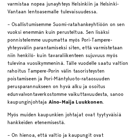
varmistaa nopea junayhteys Helsinkiin ja Helsinki-
Vantaan lentoasemalle tulevaisuudessa.
– Osallistumisemme Suomi-ratahankeyhtiöön on sen
vuoksi enemmän kuin perusteltua. Sen lisäksi
ponnistelemme uupumatta myös Pori-Tampere-
yhteysvälin parantamiseksi siten, että varmistetaan
niin henkilö- kuin tavaraliikenteen sujuvuus myös
tulevina vuosikymmeninä. Tälle vuodelle saatu valtion
rahoitus Tampere-Porin välin tasoristeysten
poistamiseen ja Pori-Mäntyluoto-rataosuuden
perusparannukseen on hyvä alku ja osoitus
edunvalvontaverkostomme vaikuttavuudesta, sanoo
kaupunginjohtaja
Aino-Maija Luukkonen
.
Myös muiden kaupunkien johtajat ovat tyytyväisiä
hankkeiden etenemisestä.
– On hienoa, että valtio ja kaupungit ovat