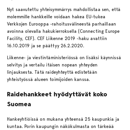
Nyt saavutettu yhteisymmärrys mahdollistaa sen, että
molemmille hankkeille voidaan hakea EU-tukea
Verkkojen Eurooppa -rahoitusvälineestä parhaillaan
avoinna olevalla hakukierroksella (Connecting Europe
Facility, CEF). CEF Liikenne 2019 -haku avattiin
16.10.2019 ja se päättyy 26.2.2020.
Liikenne- ja viestintäministeriössä on lisäksi käynnissä
selvitys ja vertailu itäisen nopean yhteyden
linjauksesta. Tätä raideyhteyttä edistetään
yhteistyössä alueen toimijoiden kanssa.
Raidehankkeet hyödyttävät koko
Suomea
Hankeyhtiöissä on mukana yhteensä 25 kaupunkia ja
kuntaa. Porin kaupungin näkökulmasta on tärkeää