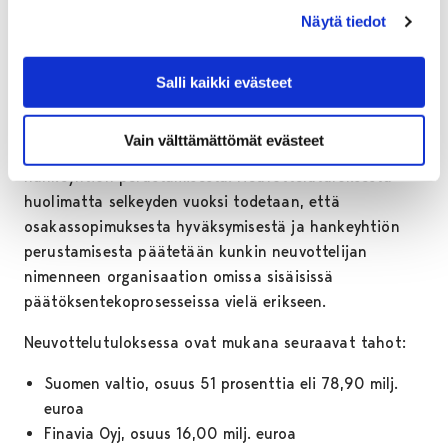
Näytä tiedot
Suomi-radan suunnittelukustannuksiksi on arvioitu
150 miljoonaa euroa.
Salli kaikki evästeet
Neuvottelumuistion allekirjoittamisella osapuolten
nimeämät neuvottelijat vahvistavat löytäneensä
Vain välttämättömät evästeet
neuvottelutuloksen osakassopimuksen sisällöstä ja
hankeyhtiön perustamisesta. Neuvottelutuloksesta
huolimatta selkeyden vuoksi todetaan, että
osakassopimuksesta hyväksymisestä ja hankeyhtiön
perustamisesta päätetään kunkin neuvottelijan
nimenneen organisaation omissa sisäisissä
päätöksentekoprosesseissa vielä erikseen.
Neuvottelutuloksessa ovat mukana seuraavat tahot:
Suomen valtio, osuus 51 prosenttia eli 78,90 milj.
euroa
Finavia Oyj, osuus 16,00 milj. euroa