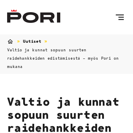
Siirry sisältöön
Etusivulle
Uutiset
Etusivu
Valtio ja kunnat sopuun suurten
raidehankkeiden edistämisestä – myös Pori on
mukana
Valtio ja kunnat
sopuun suurten
raidehankkeiden