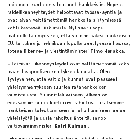
näin moni kunta on sitoutunut hankkeisiin. Nopeat
raideliikenneyhteydet helpottavat työssäkäyntiä ja
ovat aivan välttämättömiä hankkeita siirtymisessä
kohti kestävää liikkumista. Nyt saatu sopu
mahdollistaa myös sen, että voimme hakea hankkeisiin
EU:lta tukea jo helmikuun lopulla päättyvässä haussa,
toteaa liikenne- ja viestintäministeri
Timo Harakka
.
– Toimivat liikenneyhteydet ovat välttämättömiä koko
maan tasapuolisen kehityksen kannalta. Olen
tyytyväinen, että valtio ja kunnat ovat päässeet
yhteisymmärrykseen suurten ratahankkeiden
valmistelusta. Suunnitteluvaiheen jälkeen on
edessämme suurin koetinkivi, rahoitus. Tarvitsemme
hankkeiden toteuttamiseen ja rahoittamiseen laajaa
yhteistyötä ja uusia rahoituslähteitä, sanoo
valtiovarainministeri
Katri Kulmuni
.
Liikenne- ja viestintäministeriön johdolla aloitettiin