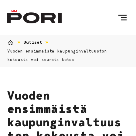
Siirry sisältöön
Etusivulle
Uutiset
Etusivu
Vuoden ensimmäistä kaupunginvaltuuston
kokousta voi seurata kotoa
Vuoden
ensimmäistä
kaupunginvaltuus
ton kokousta voi