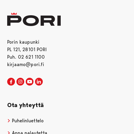
Porin kaupunki
PL 121, 28101 PORI
Puh. 02 621 1100
kirjaamo@pori.fi
Porin kaupunki Facebookissa
Avautuu uudessa välilehdessä
Porin kaupunki Instagramissa
Avautuu uudessa välilehdessä
Porin kaupunki Youtubessa
Avautuu uudessa välilehdessä
Porin kaupunki LinkedInissa
Avautuu uudessa välilehdessä
Ota yhteyttä
Puhelinluettelo
Anna palautetta