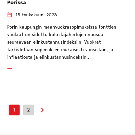
Porissa
15 toukokuun, 2023
Porin kaupungin maanvuokrasopimuksissa tonttien
vuokrat on sidottu kuluttajahintojen nousua
seuraavaan elinkustannusindeksiin. Vuokrat
tarkistetaan sopimuksen mukaisesti vuosittain, ja
inflaatiosta ja elinkustannusindeksin…
1
2
Seuraava sivu