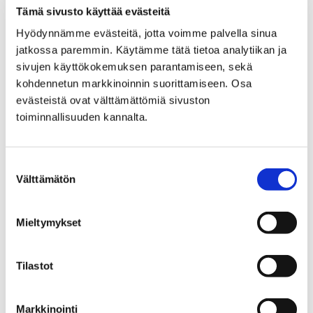
käynnistyy maanantaina 10. helmikuuta. Uusista
Tämä sivusto käyttää evästeitä
tonteista kiinnostuneille rakentajille ja…
Hyödynnämme evästeitä, jotta voimme palvella sinua
jatkossa paremmin. Käytämme tätä tietoa analytiikan ja
sivujen käyttökokemuksen parantamiseen, sekä
kohdennetun markkinoinnin suorittamiseen. Osa
evästeistä ovat välttämättömiä sivuston
toiminnallisuuden kannalta.
Suostumuksen
Välttämätön
valinta
Mieltymykset
Tilastot
Tontinvuokrien laskutus muuttuu vuodesta
2025 alkaen
Markkinointi