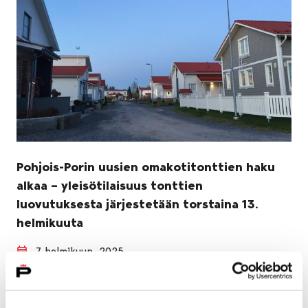
Pohjois-Porin uusien omakotitonttien haku
alkaa – yleisötilaisuus tonttien
luovutuksesta järjestetään torstaina 13.
helmikuuta
7 helmikuun, 2025
Pohjois-Porin monitoimitalon läheisyyteen on
valmistunut yli 30 uutta omakotitonttia, joiden haku