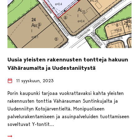
Uusia yleisten rakennusten tontteja hakuun
Vähäraumalta ja Uudestaniitystä
11 syyskuun, 2023
Porin kaupunki tarjoaa vuokrattavaksi kahta yleisten
rakennusten tonttia Vähärauman Suntinkujalta ja
Uudenniityn Kotojärventieltä. Monipuoliseen
palvelurakentamiseen ja asuinpalveluiden tuottamiseen
soveltuvat Y-tontit…