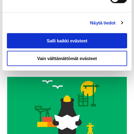
7 tammikuun, 2025
Porin kaupunki aikaistaa tontinvuokrien vuotuista
Näytä tiedot
laskutusajankohtaa tammi-helmikuulle, jotta
vuokralaisille jää enemmän maksuaikaa. Tonttien
Salli kaikki evästeet
vuokrat on aiemmin laskutettu vuosittain toukokuussa.
Muutoksella…
Vain välttämättömät evästeet