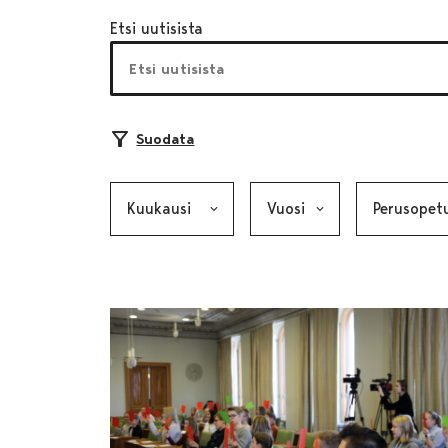
Etsi uutisista
Suodata
Kuukausi, valinta lähettää lomakkeen
Vuosi, valinta lähettää lom
Kategoria, v