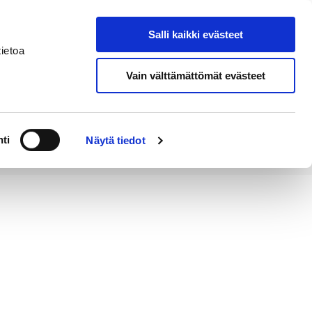
Salli kaikki evästeet
Tapahtumakalenteri
Hae sivustolta
ietoa
Vain välttämättömät evästeet
Työ ja
Kaupunki ja
rittäminen
hallinto
ti
Näytä tiedot