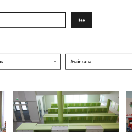
Hae
akkeen
alinta lähettää lomakkeen
Avainsana, valinta lähettää lo