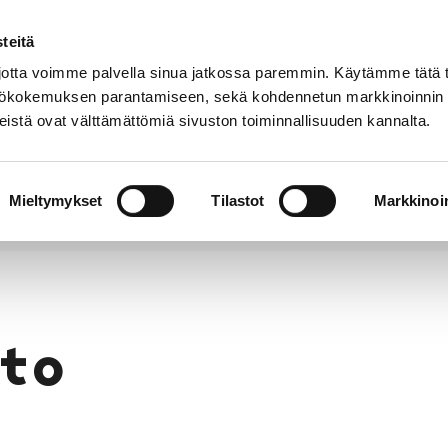
teitä
Puhelinluettelo
Anna palautetta
tta voimme palvella sinua jatkossa paremmin. Käytämme tätä t
yttökokemuksen parantamiseen, sekä kohdennetun markkinoinnin
istä ovat välttämättömiä sivuston toiminnallisuuden kannalta.
s ja
Vapaa-
Hyvinvointi
tus
aika
y
Mieltymykset
Tilastot
Markkinoin
to