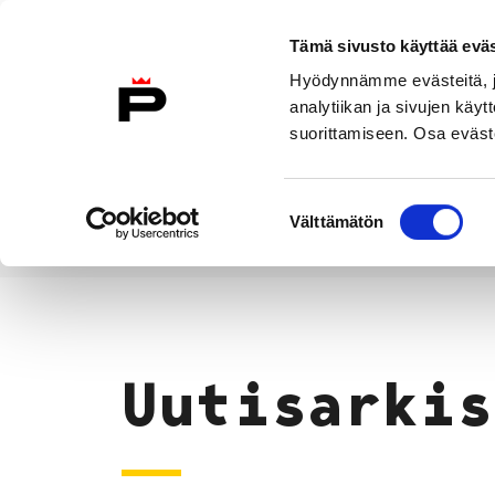
Siirry sisältöön
Tämä sivusto käyttää eväs
Suomeksi
Hyödynnämme evästeitä, jo
Etusivulle
analytiikan ja sivujen kä
suorittamiseen. Osa eväste
Asuminen ja
Kasvatu
ympäristö
koulu
Suostumuksen
Välttämätön
valinta
Uutiset
Etusivu
Uutisarkis