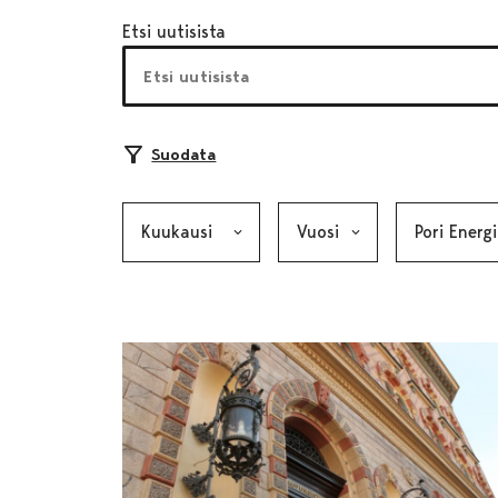
Etsi uutisista
Suodata
Kuukausi, valinta lähettää lomakkeen
Vuosi, valinta lähettää lom
Kategoria, v