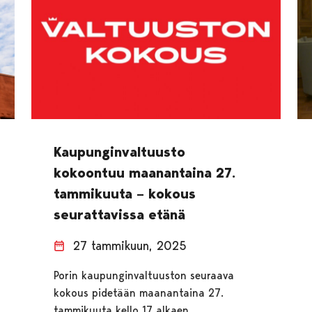
Kaupunginvaltuusto
kokoontuu maanantaina 27.
tammikuuta – kokous
seurattavissa etänä
27 tammikuun, 2025
Porin kaupunginvaltuuston seuraava
kokous pidetään maanantaina 27.
tammikuuta kello 17 alkaen.