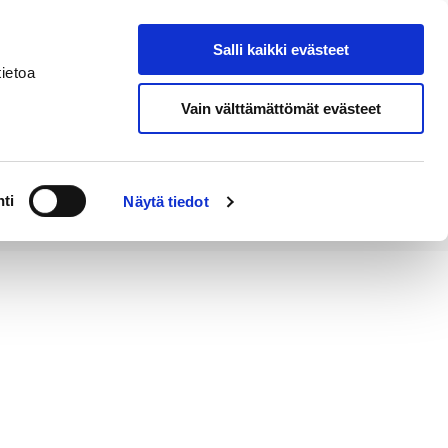
Salli kaikki evästeet
Tapahtumakalenteri
Hae sivustolta
ietoa
Vain välttämättömät evästeet
Työ ja
Kaupunki ja
rittäminen
hallinto
ti
Näytä tiedot