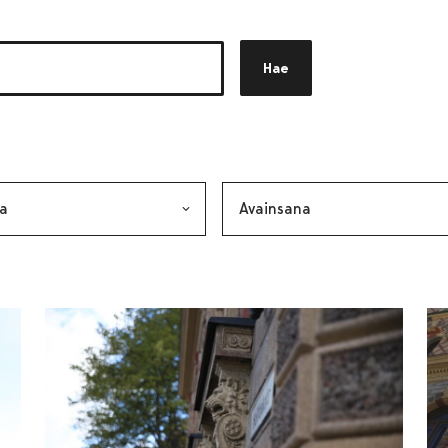
Hae
akkeen
alinta lähettää lomakkeen
Avainsana, valinta lähettää lo