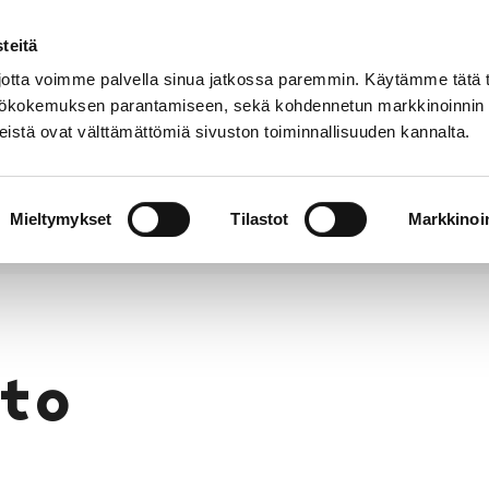
teitä
Puhelinluettelo
Anna palautetta
tta voimme palvella sinua jatkossa paremmin. Käytämme tätä t
yttökokemuksen parantamiseen, sekä kohdennetun markkinoinnin
istä ovat välttämättömiä sivuston toiminnallisuuden kannalta.
s ja
Vapaa-
Hyvinvointi
tus
aika
y
Mieltymykset
Tilastot
Markkinoin
to