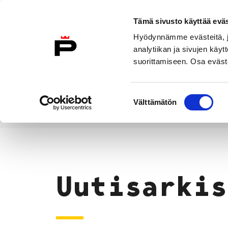
Siirry sisältöön
Tämä sivusto käyttää eväs
Suomeksi
Hyödynnämme evästeitä, jo
Etusivulle
analytiikan ja sivujen kä
suorittamiseen. Osa eväste
Asuminen ja
Kasvatu
ympäristö
koulu
Suostumuksen
Välttämätön
valinta
Uutiset
Etusivu
Uutisarkis