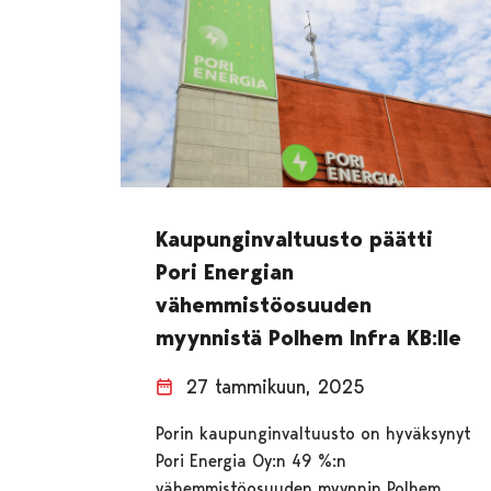
Kaupunginvaltuusto päätti
Pori Energian
vähemmistöosuuden
myynnistä Polhem Infra KB:lle
27 tammikuun, 2025
Porin kaupunginvaltuusto on hyväksynyt
Pori Energia Oy:n 49 %:n
vähemmistöosuuden myynnin Polhem