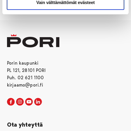
Vain välttämättömät evästeet
Porin kaupunki
PL 121, 28101 PORI
Puh. 02 621 1100
kirjaamo@pori.fi
Porin kaupunki Facebookissa
Avautuu uudessa välilehdessä
Porin kaupunki Instagramissa
Avautuu uudessa välilehdessä
Porin kaupunki Youtubessa
Avautuu uudessa välilehdessä
Porin kaupunki LinkedInissa
Avautuu uudessa välilehdessä
Ota yhteyttä