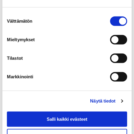
seurata myös etänä
kaupungin Youtube-kanavalla
.
Suostumuksen
Kokouksen esityslista on luettavissa ennakkoon
Välttämätön
valinta
osoitteessa:
https://pori.cloudnc.fi/fi-
FI/Toimielimet/Kaupunginvaltuusto/Kokous_2712025
Mieltymykset
Ohita upote
Tilastot
Sisällön näkeminen vaatii
evästeiden hyväksymisen.
Markkinointi
Ole hyvä ja hyväksy
evästeet tästä.
Näytä tiedot
Salli kaikki evästeet
KAUPUNGINVALTUUSTO
PORI ENERGIA