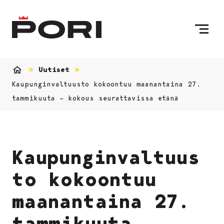
Siirry sisältöön
Etusivulle
Uutiset
Etusivu
Kaupunginvaltuusto kokoontuu maanantaina 27.
tammikuuta – kokous seurattavissa etänä
Kaupunginvaltuus
to kokoontuu
maanantaina 27.
tammikuuta –