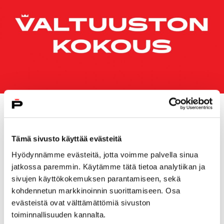
Kokouksen esityslistalla on muun muassa Pori Energia
Oy:n vähemmistöosuuden myynti. Lisäksi valtuusto
käsittelee nuorisovaltuuston edustusta
Tämä sivusto käyttää evästeitä
kaupunginvaltuustossa, valtuustoaloitteiden
Hyödynnämme evästeitä, jotta voimme palvella sinua
raportointia sekä aurinkoenergian rakentamisen
jatkossa paremmin. Käytämme tätä tietoa analytiikan ja
periaatteisiin liittyvää valtuustoaloitetta.
sivujen käyttökokemuksen parantamiseen, sekä
kohdennetun markkinoinnin suorittamiseen. Osa
Kokous järjestetään kaupungintalolla valtuustosalissa
evästeistä ovat välttämättömiä sivuston
osoitteessa Hallituskatu 12. Yleisö pääsee seuraamaan
toiminnallisuuden kannalta.
kokousta erikseen varatuissa tiloissa. Kokousta voi