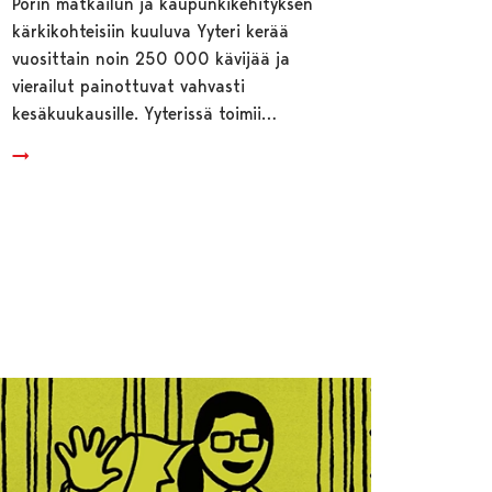
Porin matkailun ja kaupunkikehityksen
kärkikohteisiin kuuluva Yyteri kerää
vuosittain noin 250 000 kävijää ja
vierailut painottuvat vahvasti
kesäkuukausille. Yyterissä toimii…