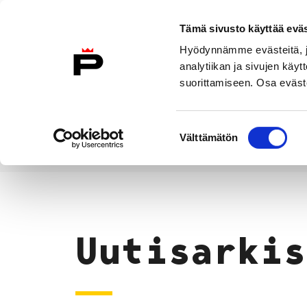
Siirry sisältöön
Tämä sivusto käyttää eväs
Suomeksi
Hyödynnämme evästeitä, jo
Etusivulle
analytiikan ja sivujen kä
suorittamiseen. Osa eväste
Asuminen ja
Kasvatu
ympäristö
koulu
Suostumuksen
Välttämätön
valinta
Uutiset
Etusivu
Uutisarkis