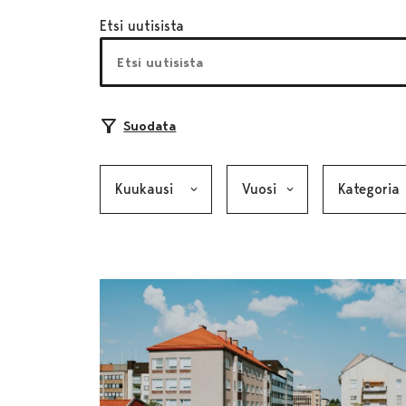
Etsi uutisista
Suodata
Kuukausi, valinta lähettää lomakkeen
Vuosi, valinta lähettää lom
Kategoria, v