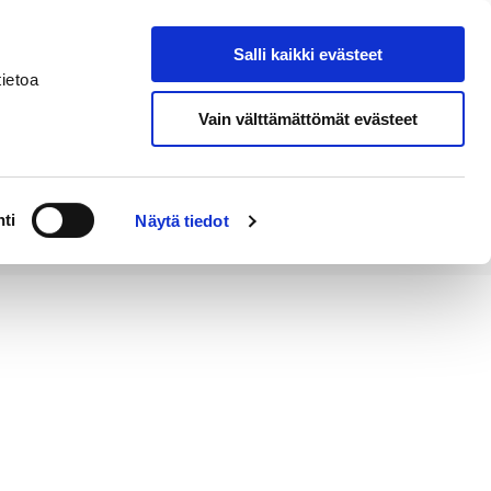
Salli kaikki evästeet
Tapahtumakalenteri
Hae sivustolta
ietoa
Vain välttämättömät evästeet
Työ ja
Kaupunki ja
rittäminen
hallinto
ti
Näytä tiedot