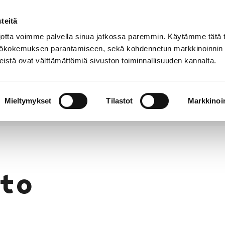
teitä
Puhelinluettelo
Anna palautetta
tta voimme palvella sinua jatkossa paremmin. Käytämme tätä t
yttökokemuksen parantamiseen, sekä kohdennetun markkinoinnin
istä ovat välttämättömiä sivuston toiminnallisuuden kannalta.
s ja
Vapaa-
Hyvinvointi
tus
aika
y
Mieltymykset
Tilastot
Markkinoin
to