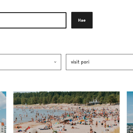
Hae
akkeen
alinta lähettää lomakkeen
Avainsana, valinta lähettää lo