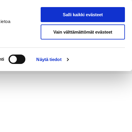
Salli kaikki evästeet
Tapahtumakalenteri
Hae sivustolta
ietoa
Vain välttämättömät evästeet
Työ ja
Kaupunki ja
rittäminen
hallinto
ti
Näytä tiedot