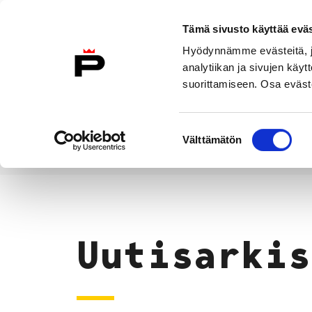
Siirry sisältöön
Tämä sivusto käyttää eväs
Suomeksi
Hyödynnämme evästeitä, jo
Etusivulle
analytiikan ja sivujen kä
suorittamiseen. Osa eväste
Asuminen ja
Kasvatu
ympäristö
koulu
Suostumuksen
Välttämätön
valinta
Uutiset
Etusivu
Uutisarkis