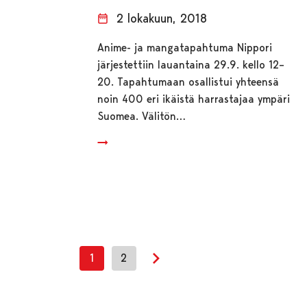
2 lokakuun, 2018
Anime- ja mangatapahtuma Nippori
järjestettiin lauantaina 29.9. kello 12–
20. Tapahtumaan osallistui yhteensä
noin 400 eri ikäistä harrastajaa ympäri
Suomea. Välitön…
1
2
Seuraava sivu