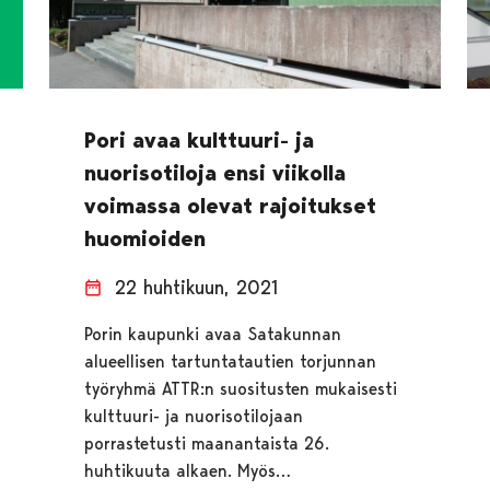
Pori avaa kulttuuri- ja
nuorisotiloja ensi viikolla
voimassa olevat rajoitukset
huomioiden
22 huhtikuun, 2021
Porin kaupunki avaa Satakunnan
alueellisen tartuntatautien torjunnan
työryhmä ATTR:n suositusten mukaisesti
kulttuuri- ja nuorisotilojaan
porrastetusti maanantaista 26.
huhtikuuta alkaen. Myös…