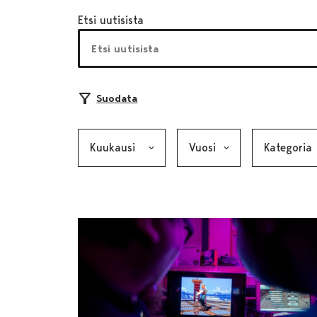
Etsi uutisista
Suodata
Kuukausi, valinta lähettää lomakkeen
Vuosi, valinta lähettää lom
Kategoria, v