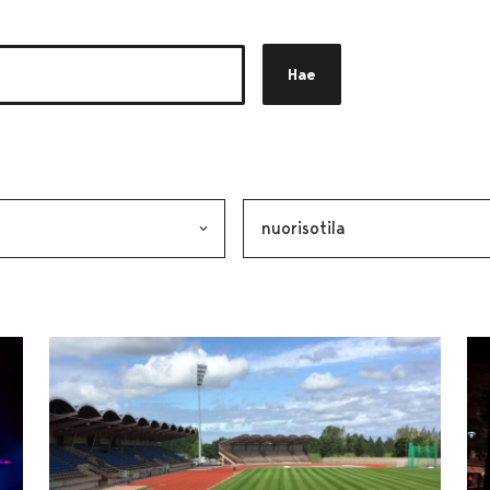
Hae
akkeen
alinta lähettää lomakkeen
Avainsana, valinta lähettää lo