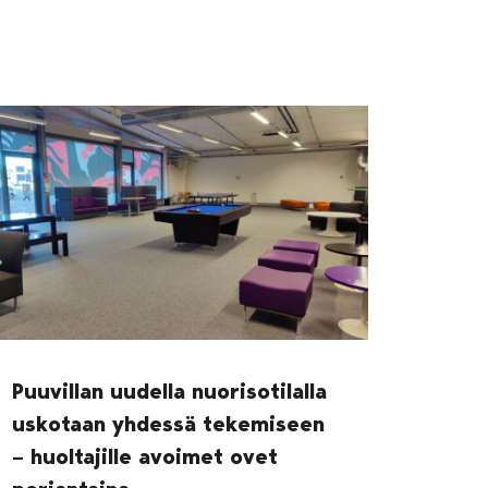
Puuvillan uudella nuorisotilalla
uskotaan yhdessä tekemiseen
– huoltajille avoimet ovet