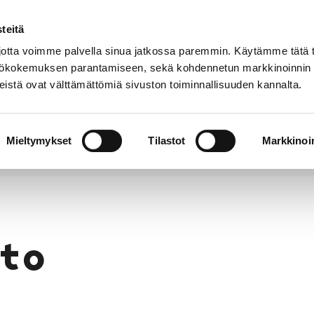
teitä
Puhelinluettelo
Anna palautetta
tta voimme palvella sinua jatkossa paremmin. Käytämme tätä t
yttökokemuksen parantamiseen, sekä kohdennetun markkinoinnin
istä ovat välttämättömiä sivuston toiminnallisuuden kannalta.
s ja
Vapaa-
Hyvinvointi
tus
aika
y
Mieltymykset
Tilastot
Markkinoin
to