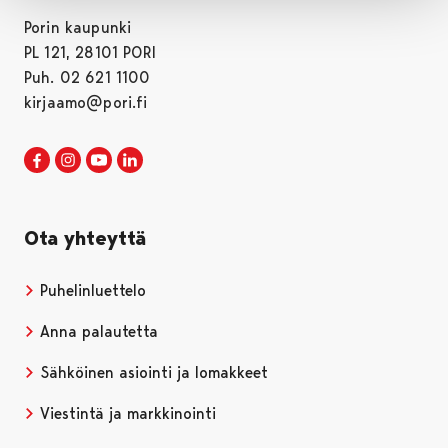
Porin kaupunki
PL 121, 28101 PORI
Puh. 02 621 1100
kirjaamo@pori.fi
Porin kaupunki Facebookissa
Avautuu uudessa välilehdessä
Porin kaupunki Instagramissa
Avautuu uudessa välilehdessä
Porin kaupunki Youtubessa
Avautuu uudessa välilehdessä
Porin kaupunki LinkedInissa
Avautuu uudessa välilehdessä
Ota yhteyttä
Puhelinluettelo
Anna palautetta
Sähköinen asiointi ja lomakkeet
Viestintä ja markkinointi