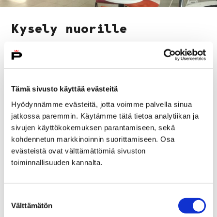
Kysely nuorille
nuorisotiloilla
Porin kaupungin nuorisopalvelut keräävät kyselyllä
nuorilta palautetta nuorisotyöstä nuorisotiloilla.
Tämä sivusto käyttää evästeitä
Kysely toteutetaan
16.10.–19.11.2023
välisenä aikana.
Hyödynnämme evästeitä, jotta voimme palvella sinua
Kyselyyn vastaaminen on vapaaehtoista ja siihen
jatkossa paremmin. Käytämme tätä tietoa analytiikan ja
vastataan nimettömänä. Lisätietoja kyselystä saat
sivujen käyttökokemuksen parantamiseen, sekä
nuorisotilojen nuorisonohjaajilta.
kohdennetun markkinoinnin suorittamiseen. Osa
evästeistä ovat välttämättömiä sivuston
Kuntalaiskysely kunnan
toiminnallisuuden kannalta.
nuorisotyöstä
Suostumuksen
Välttämätön
Mitä mielikuvia sinulla on kunnan nuorisotyöstä? Käy
valinta