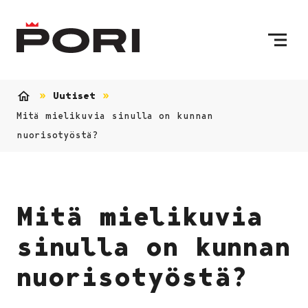
Siirry sisältöön
Etusivulle
Uutiset
Etusivu
Mitä mielikuvia sinulla on kunnan
nuorisotyöstä?
Mitä mielikuvia
sinulla on kunnan
nuorisotyöstä?