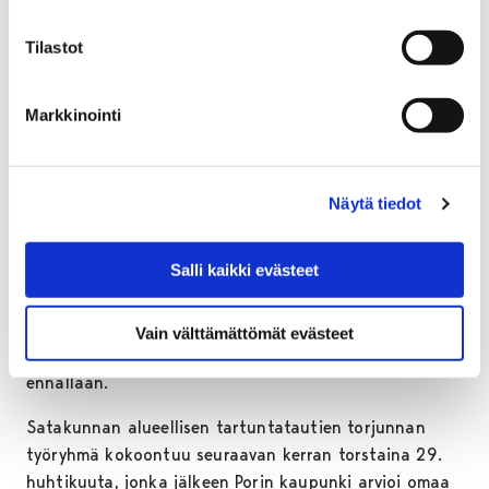
lähikontakteja välttäen. Sisätiloissa suositellaan, että
Tilastot
toimintaa järjestetään korkeintaan 10 hengen
ryhmissä omalla joukkueella tai ryhmällä noudattaen
turvallisen harrastamisen kriteereitä etäisyydet
Markkinointi
huomioiden ja kontakteja välttäen. Molemmissa
ikäryhmissä ottelu-, kilpailu- ja esiintymistoiminta on
kielletty 9. toukokuutta saakka.
Näytä tiedot
Aikuisten harrastustoiminta on mahdollista 26.
huhtikuuta alkaen ainoastaan ulkotiloissa
Salli kaikki evästeet
turvaväleistä huolehtien ja ilman lähikontakteja.
Muiden kaupungin harrastustilojen kuten uimahallien
Vain välttämättömät evästeet
sekä skatehallin osalta käyttörajoitukset pysyvät
ennallaan.
Satakunnan alueellisen tartuntatautien torjunnan
työryhmä kokoontuu seuraavan kerran torstaina 29.
huhtikuuta, jonka jälkeen Porin kaupunki arvioi omaa