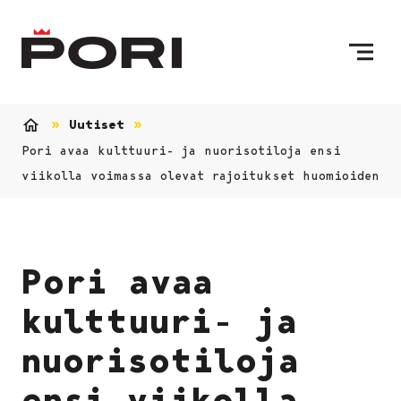
Siirry sisältöön
Etusivulle
Uutiset
Etusivu
Pori avaa kulttuuri- ja nuorisotiloja ensi
viikolla voimassa olevat rajoitukset huomioiden
Pori avaa
kulttuuri- ja
nuorisotiloja
ensi viikolla