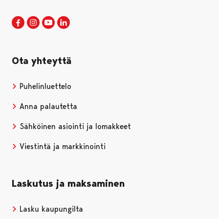
Porin kaupunki Facebookissa
Avautuu uudessa välilehdessä
Porin kaupunki Instagramissa
Avautuu uudessa välilehdessä
Porin kaupunki Youtubessa
Avautuu uudessa välilehdessä
Porin kaupunki LinkedInissa
Avautuu uudessa välilehdessä
Ota yhteyttä
Puhelinluettelo
Anna palautetta
Sähköinen asiointi ja lomakkeet
Viestintä ja markkinointi
Laskutus ja maksaminen
Lasku kaupungilta