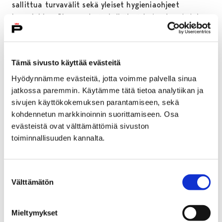
sallittua turvavälit sekä yleiset hygieniaohjeet
huomioiden. Pienemmissä yksiköissä kuten luontotalo
Arkissa, rakennuskulttuuritalo Toivo sekä Rosenlew-
museo tullaan tarvittaessa asettamaan
kävijärajoitukset. Suurempien ryhmien tulee ottaa
Tämä sivusto käyttää evästeitä
museoihin yhteyttä etukäteen.
Hyödynnämme evästeitä, jotta voimme palvella sinua
Nuorisotilat keskustan nuorisotaloa lukuun ottamatta
jatkossa paremmin. Käytämme tätä tietoa analytiikan ja
sekä kulttuuritalo Annis avataan maanantaina 26.
sivujen käyttökokemuksen parantamiseen, sekä
huhtikuuta. Tilojen koosta riippuen kävijämääriä
kohdennetun markkinoinnin suorittamiseen. Osa
rajoitetaan. Yläkouluikäisten ja sitä vanhempien
evästeistä ovat välttämättömiä sivuston
kävijöiden tulee käyttää kasvomaskia ja kaikkia
toiminnallisuuden kannalta.
kävijöitä ohjeistetaan käyttämään tiloja
koronaturvallisesti.
Suostumuksen
12-vuotiaat ja sitä nuoremmat voivat edelleen
Välttämätön
valinta
harrastaa sekä ulko- että sisätiloissa. 13-20-vuotiaat
voivat harjoitella ulkotiloissa ilman henkilörajoituksia
Mieltymykset
oman joukkueen tai harjoitusryhmän kesken ja