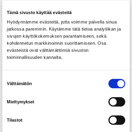
kampanja voitti kaksi Effie -kultaa sarjoissa
Erikoissarja…
Tämä sivusto käyttää evästeitä
Hyödynnämme evästeitä, jotta voimme palvella sinua
jatkossa paremmin. Käytämme tätä tietoa analytiikan ja
sivujen käyttökokemuksen parantamiseen, sekä
kohdennetun markkinoinnin suorittamiseen. Osa
evästeistä ovat välttämättömiä sivuston
toiminnallisuuden kannalta.
Suostumuksen
Välttämätön
valinta
Mieltymykset
Porilaiset pyöräilevät neljänneksi eniten
Tilastot
Suomessa