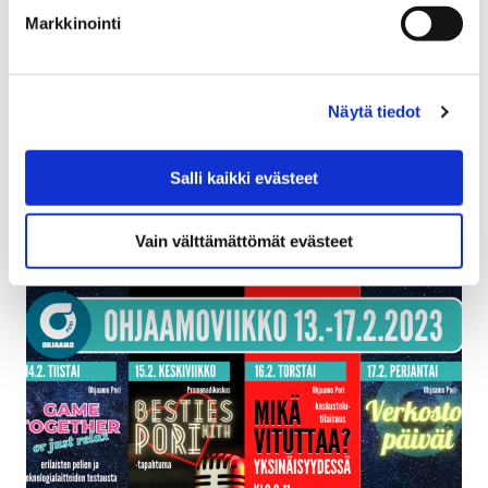
Markkinointi
9 helmikuun, 2023
Liikenne- ja viestintävirasto Traficom on julkaissut
säännöllisesti toteutettavan valtakunnallisen
Näytä tiedot
henkilöliikennetutkimuksen, joka kartoittaa
suomalaisten vuoden 2021 liikkumistottumuksia koko
Suomen osalta sekä…
Salli kaikki evästeet
Vain välttämättömät evästeet