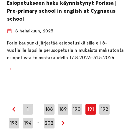
Esiopetukseen haku käynnistynyt Porissa |
Pre-primary school in english at Cygnaeus
school
8 helmikuun, 2023
Porin kaupunki järjestää esiopetusikäisille eli 6-
vuotiaille lapsille perusopetuslain mukaista maksutonta
esiopetusta toimintakaudella 17.8.2023–31.5.2024.
…
1
188
189
190
191
192
Edellinen sivu
…
193
194
202
Seuraava sivu