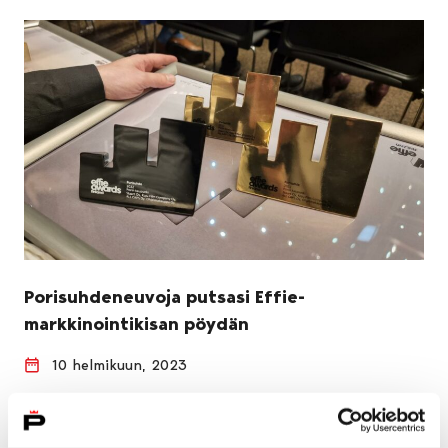
Porisuhdeneuvoja putsasi Effie-
markkinointikisan pöydän
10 helmikuun, 2023
Pori teki kuntamarkkinoinnin saralla jotain, johon
mikään muu kunta ei ole aiemmin yltänyt. Porisuhde-