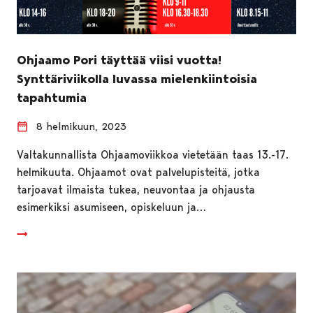
Ohjaamo Pori täyttää viisi vuotta!
Synttäriviikolla luvassa mielenkiintoisia
tapahtumia
8 helmikuun, 2023
Valtakunnallista Ohjaamoviikkoa vietetään taas 13.-17.
helmikuuta. Ohjaamot ovat palvelupisteitä, jotka
tarjoavat ilmaista tukea, neuvontaa ja ohjausta
esimerkiksi asumiseen, opiskeluun ja…