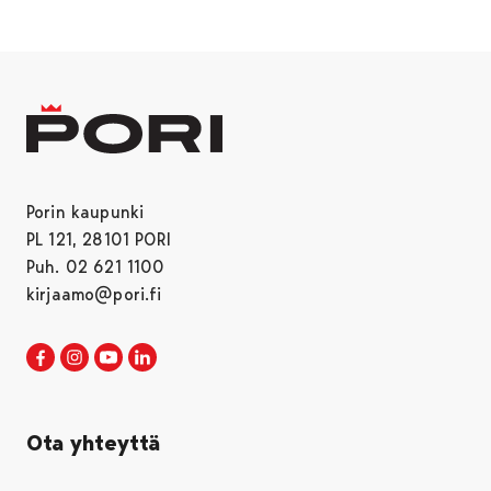
Porin kaupunki
PL 121, 28101 PORI
Puh. 02 621 1100
kirjaamo@pori.fi
Porin kaupunki Facebookissa
Avautuu uudessa välilehdessä
Porin kaupunki Instagramissa
Avautuu uudessa välilehdessä
Porin kaupunki Youtubessa
Avautuu uudessa välilehdessä
Porin kaupunki LinkedInissa
Avautuu uudessa välilehdessä
Ota yhteyttä