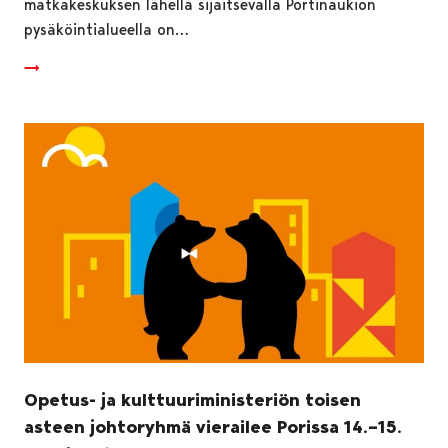
matkakeskuksen lähellä sijaitsevalla Portinaukion
pysäköintialueella on…
Opetus- ja kulttuuriministeriön toisen
asteen johtoryhmä vierailee Porissa 14.–15.