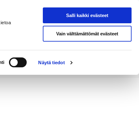
Salli kaikki evästeet
Tapahtumakalenteri
Hae sivustolta
ietoa
Vain välttämättömät evästeet
Työ ja
Kaupunki ja
rittäminen
hallinto
ti
Näytä tiedot