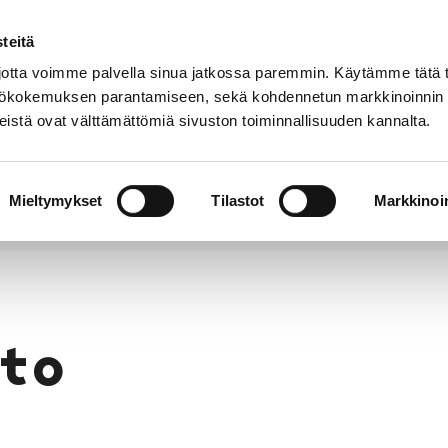
teitä
Puhelinluettelo
Anna palautetta
tta voimme palvella sinua jatkossa paremmin. Käytämme tätä t
yttökokemuksen parantamiseen, sekä kohdennetun markkinoinnin
istä ovat välttämättömiä sivuston toiminnallisuuden kannalta.
s ja
Vapaa-
Hyvinvointi
tus
aika
y
Mieltymykset
Tilastot
Markkinoin
to