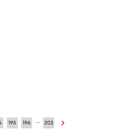
…
4
195
196
202
Seuraava sivu