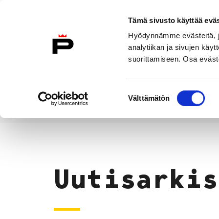
Siirry sisältöön
Tämä sivusto käyttää eväs
Suomeksi
Hyödynnämme evästeitä, jo
Etusivulle
analytiikan ja sivujen kä
suorittamiseen. Osa eväste
Asuminen ja
Kasvatu
ympäristö
koulu
Suostumuksen
Välttämätön
valinta
Uutiset
Etusivu
Uutisarkis