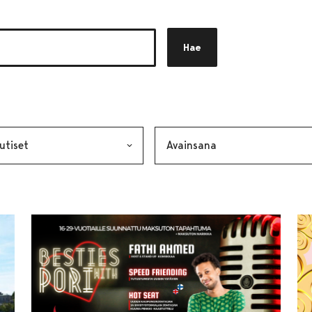
Hae
akkeen
alinta lähettää lomakkeen
Avainsana, valinta lähettää lo