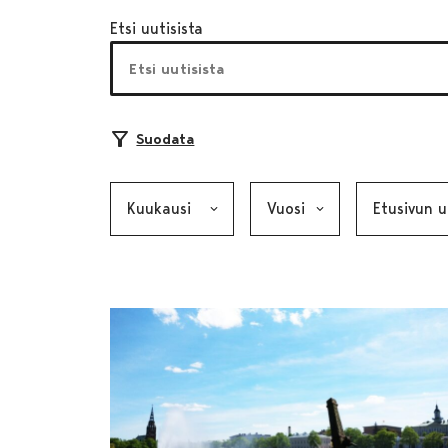
Etsi uutisista
Suodata
Kuukausi, valinta lähettää lomakkeen
Vuosi, valinta lähettää lom
Kategoria, v