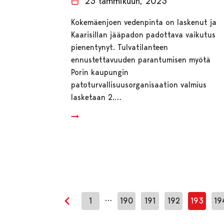
23 tammikuun, 2023
Kokemäenjoen vedenpinta on laskenut ja
Kaarisillan jääpadon padottava vaikutus
pienentynyt. Tulvatilanteen
ennustettavuuden parantumisen myötä
Porin kaupungin
patoturvallisuusorganisaation valmius
lasketaan 2.…
…
1
190
191
192
193
19
Edellinen sivu