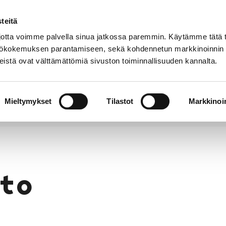
teitä
Puhelinluettelo
Anna palautetta
tta voimme palvella sinua jatkossa paremmin. Käytämme tätä t
yttökokemuksen parantamiseen, sekä kohdennetun markkinoinnin
istä ovat välttämättömiä sivuston toiminnallisuuden kannalta.
s ja
Vapaa-
Hyvinvointi
tus
aika
y
Mieltymykset
Tilastot
Markkinoin
to