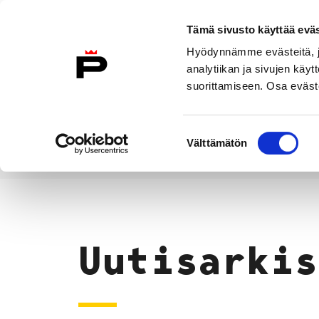
Siirry sisältöön
Tämä sivusto käyttää eväs
Suomeksi
Hyödynnämme evästeitä, jo
Etusivulle
analytiikan ja sivujen kä
suorittamiseen. Osa eväste
Asuminen ja
Kasvatu
ympäristö
koulu
Suostumuksen
Välttämätön
valinta
Uutiset
Etusivu
Uutisarkis