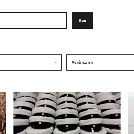
Hae
akkeen
alinta lähettää lomakkeen
Avainsana, valinta lähettää lo