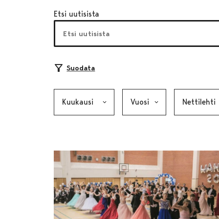
Etsi uutisista
Suodata
Kuukausi, valinta lähettää lomakkeen
Vuosi, valinta lähettää lom
Kategoria, v