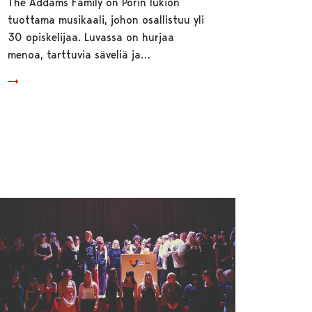
The Addams Family on Porin lukion
tuottama musikaali, johon osallistuu yli
30 opiskelijaa. Luvassa on hurjaa
menoa, tarttuvia säveliä ja…