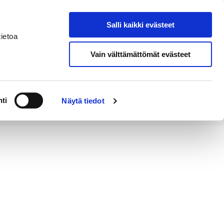
Salli kaikki evästeet
Tapahtumakalenteri
Hae sivustolta
ietoa
Vain välttämättömät evästeet
Työ ja
Kaupunki ja
rittäminen
hallinto
ti
Näytä tiedot