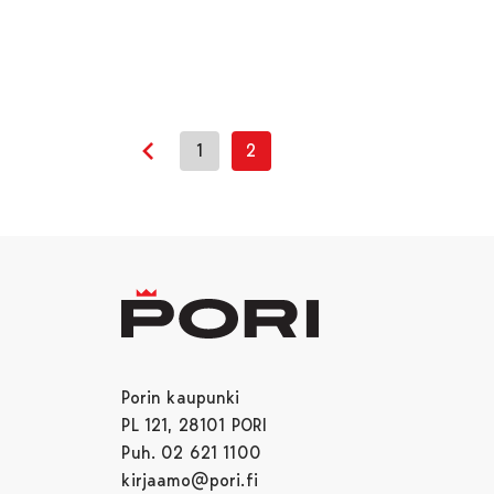
1
2
Edellinen sivu
Porin kaupunki
PL 121, 28101 PORI
Puh. 02 621 1100
kirjaamo@pori.fi