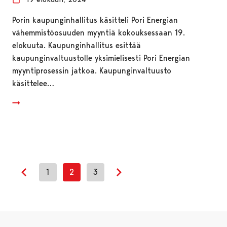
Porin kaupunginhallitus käsitteli Pori Energian
vähemmistöosuuden myyntiä kokouksessaan 19.
elokuuta. Kaupunginhallitus esittää
kaupunginvaltuustolle yksimielisesti Pori Energian
myyntiprosessin jatkoa. Kaupunginvaltuusto
käsittelee…
1
2
3
Edellinen sivu
Seuraava sivu