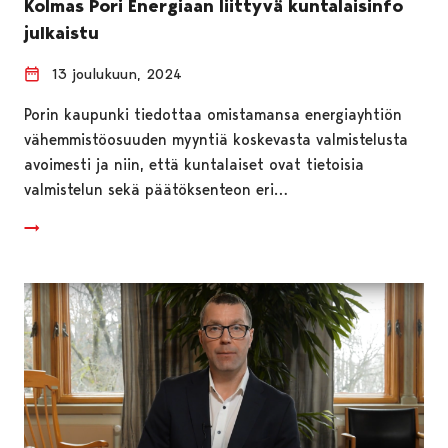
Kolmas Pori Energiaan liittyvä kuntalaisinfo
julkaistu
13 joulukuun, 2024
Porin kaupunki tiedottaa omistamansa energiayhtiön
vähemmistöosuuden myyntiä koskevasta valmistelusta
avoimesti ja niin, että kuntalaiset ovat tietoisia
valmistelun sekä päätöksenteon eri…