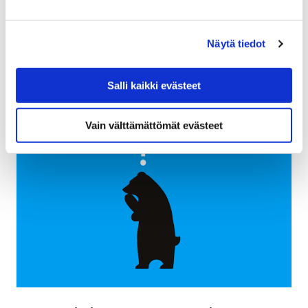
Porin kaupunki tiedottaa omistamansa energiayhtiön
vähemmistöosuuden myyntiä koskevasta valmistelusta
avoimesti ja niin, että kuntalaiset ovat tietoisia
Näytä tiedot
valmistelun sekä päätöksenteon eri…
Salli kaikki evästeet
Vain välttämättömät evästeet