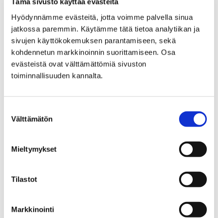
Tämä sivusto käyttää evästeitä
vähemmistöosuuden…
Hyödynnämme evästeitä, jotta voimme palvella sinua
jatkossa paremmin. Käytämme tätä tietoa analytiikan ja
sivujen käyttökokemuksen parantamiseen, sekä
kohdennetun markkinoinnin suorittamiseen. Osa
evästeistä ovat välttämättömiä sivuston
toiminnallisuuden kannalta.
Suostumuksen
Välttämätön
valinta
Mieltymykset
Tilastot
Pori Energiaan liittyvä kuntalaisinfo julkaistu
30 syyskuun, 2024
Markkinointi