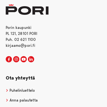
Porin kaupunki
PL 121, 28101 PORI
Puh. 02 621 1100
kirjaamo@pori.fi
Porin kaupunki Facebookissa
Avautuu uudessa välilehdessä
Porin kaupunki Instagramissa
Avautuu uudessa välilehdessä
Porin kaupunki Youtubessa
Avautuu uudessa välilehdessä
Porin kaupunki LinkedInissa
Avautuu uudessa välilehdessä
Ota yhteyttä
Puhelinluettelo
Anna palautetta