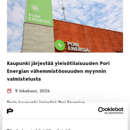
Kaupunki järjestää yleisötilaisuuden Pori
Energian vähemmistöosuuden myynnin
valmistelusta
9 lokakuun, 2024
Porin kaupunki järjestää Pori Energian
vähemmistöosuuden myynnin valmisteluun liittyvän
yleisötilaisuuden tiistaina 15. lokakuuta kello 17
kauppakeskus Puuvillassa. Tilaisuudessa keskustellaan