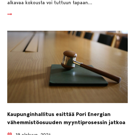
alkavaa kokousta voi tuttuun tapaan…
Kaupunginhallitus esittää Pori Energian
vähemmistöosuuden myyntiprosessin jatkoa
19 elokuun, 2024