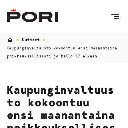
Siirry sisältöön
Etusivulle
Uutiset
Etusivu
Kaupunginvaltuusto kokoontuu ensi maanantaina
poikkeuksellisesti jo kello 17 alkaen
Kaupunginvaltuus
to kokoontuu
ensi maanantaina
poikkeuksellises