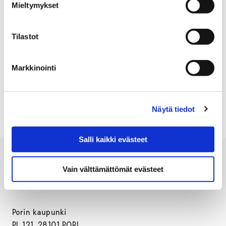
Mieltymykset
kysymys-vastaus-pareja on lisätty sivustolle tiistaina.
Satakunnan Viikko -lehteen ehdittiin painaa
Tilastot
virheellinen kokousajankohta ennen aloitusajan
muutosta.
Markkinointi
KAUPUNGINVALTUUSTO
Näytä tiedot
Salli kaikki evästeet
Vain välttämättömät evästeet
Porin kaupunki
PL 121, 28101 PORI