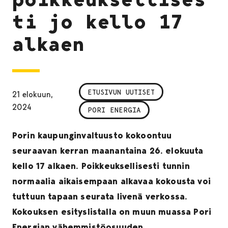
ti jo kello 17
alkaen
ETUSIVUN UUTISET
21 elokuun,
2024
PORI ENERGIA
Porin kaupunginvaltuusto kokoontuu
seuraavan kerran maanantaina 26. elokuuta
kello 17 alkaen. Poikkeuksellisesti tunnin
normaalia aikaisempaan alkavaa kokousta voi
tuttuun tapaan seurata livenä verkossa.
Kokouksen esityslistalla on muun muassa Pori
Energian vähemmistöosuuden