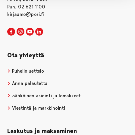
Puh. 02 621 1100
kirjaamo@pori.fi
Porin kaupunki Facebookissa
Avautuu uudessa välilehdessä
Porin kaupunki Instagramissa
Avautuu uudessa välilehdessä
Porin kaupunki Youtubessa
Avautuu uudessa välilehdessä
Porin kaupunki LinkedInissa
Avautuu uudessa välilehdessä
Ota yhteyttä
Puhelinluettelo
Anna palautetta
Sähköinen asiointi ja lomakkeet
Viestintä ja markkinointi
Laskutus ja maksaminen