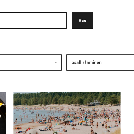
Hae
akkeen
alinta lähettää lomakkeen
Avainsana, valinta lähettää lo