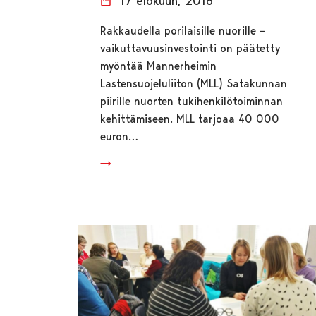
17 elokuun, 2018
Rakkaudella porilaisille nuorille –
vaikuttavuusinvestointi on päätetty
myöntää Mannerheimin
Lastensuojeluliiton (MLL) Satakunnan
piirille nuorten tukihenkilötoiminnan
kehittämiseen. MLL tarjoaa 40 000
euron…