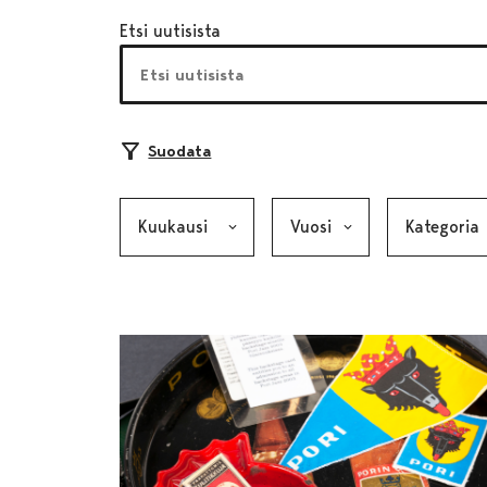
Etsi uutisista
Suodata
Kuukausi, valinta lähettää lomakkeen
Vuosi, valinta lähettää lom
Kategoria, v