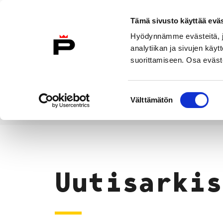
Siirry sisältöön
Tämä sivusto käyttää eväs
Suomeksi
Hyödynnämme evästeitä, jo
Etusivulle
analytiikan ja sivujen kä
suorittamiseen. Osa eväste
Asuminen ja
Kasvatu
ympäristö
koulu
Suostumuksen
Välttämätön
valinta
Uutiset
Etusivu
Uutisarkis