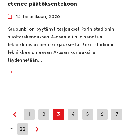
etenee päätöksentekoon
15 tammikuun, 2026
Kaupunki on pyytänyt tarjoukset Porin stadionin
huoltorakennuksen A-osan eli niin sanotun
tekniikkaosan peruskorjauksesta. Koko stadionin
tekniikkaa ohjaavan A-osan korjauksilla
täydennetään…
1
2
3
4
5
6
7
Edellinen sivu
…
22
Seuraava sivu