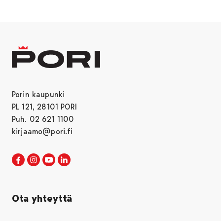
Porin kaupunki
PL 121, 28101 PORI
Puh. 02 621 1100
kirjaamo@pori.fi
Porin kaupunki Facebookissa
Avautuu uudessa välilehdessä
Porin kaupunki Instagramissa
Avautuu uudessa välilehdessä
Porin kaupunki Youtubessa
Avautuu uudessa välilehdessä
Porin kaupunki LinkedInissa
Avautuu uudessa välilehdessä
Ota yhteyttä