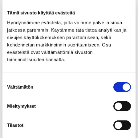
hiihtoladuista. Maauimalan ympäristön ladut…
Tämä sivusto käyttää evästeitä
Hyödynnämme evästeitä, jotta voimme palvella sinua
jatkossa paremmin. Käytämme tätä tietoa analytiikan ja
sivujen käyttökokemuksen parantamiseen, sekä
kohdennetun markkinoinnin suorittamiseen. Osa
evästeistä ovat välttämättömiä sivuston
toiminnallisuuden kannalta.
Suostumuksen
Välttämätön
valinta
Mieltymykset
Porin skeittihallissa vietetään Avoimet ovet -
tapahtumaa tulevana lauantaina
Tilastot
26 tammikuun, 2026