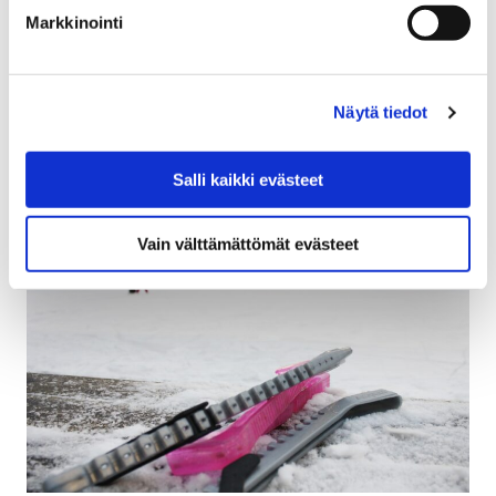
Markkinointi
Viime marraskuussa uudelleen auenneessa Porin
skeittihallissa vietetään avoimien ovien päivää
lauantaina 31. tammikuuta kello 12–14. Erityisesti
Näytä tiedot
perheille, lapsille ja uusille…
Salli kaikki evästeet
Vain välttämättömät evästeet