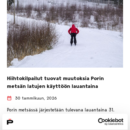
Hiihtokilpailut tuovat muutoksia Porin
metsän latujen käyttöön lauantaina
30 tammikuun, 2026
Porin metsässä järjestetään tulevana lauantaina 31.
tammikuuta Noormarkun Nopsan isännöimät
hiihtokilpailut, jotka sulkevat hetkellisesti osan alueen