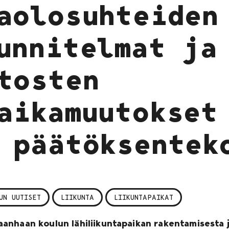
aolosuhteiden
unnitelmat ja
tosten
aikamuutokset
 päätöksentek
UN UUTISET
LIIKUNTA
LIIKUNTAPAIKAT
anhaan koulun lähiliikuntapaikan rakentamisesta 