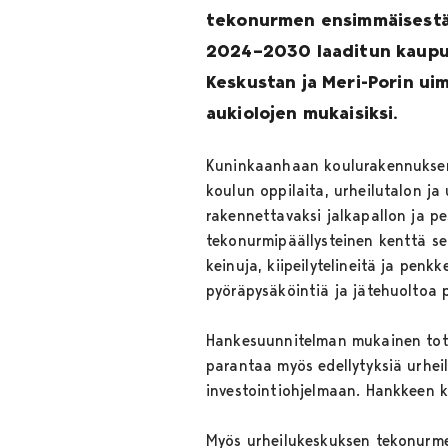
tekonurmen ensimmäisestä 
2024–2030 laaditun kaupun
Keskustan ja Meri-Porin ui
aukiolojen mukaisiksi.
Kuninkaanhaan koulurakennuksen j
koulun oppilaita, urheilutalon ja
rakennettavaksi jalkapallon ja pe
tekonurmipäällysteinen kenttä se
keinuja, kiipeilytelineitä ja penk
pyöräpysäköintiä ja jätehuoltoa
Hankesuunnitelman mukainen tote
parantaa myös edellytyksiä urhei
investointiohjelmaan. Hankkeen 
Myös urheilukeskuksen tekonurme