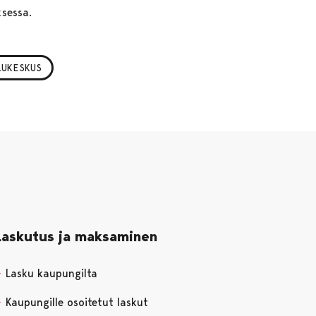
ksessa.
LUKESKUS
Laskutus ja maksaminen
Lasku kaupungilta
Kaupungille osoitetut laskut