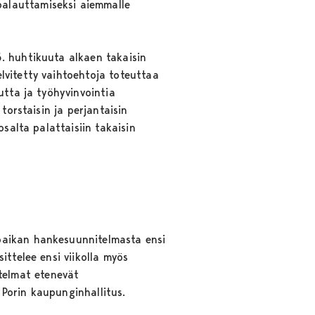
alauttamiseksi aiemmalle
. huhtikuuta alkaen takaisin
lvitetty vaihtoehtoja toteuttaa
utta ja työhyvinvointia
torstaisin ja perjantaisin
salta palattaisiin takaisin
paikan hankesuunnitelmasta ensi
ittelee ensi viikolla myös
telmat etenevät
Porin kaupunginhallitus.