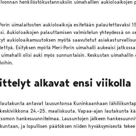
onnan henkilöstökustannuksiin uimahallien aukioloaikojen p
rin uimalaitosten aukioloaikoja esitetään palautettavaksi 15
i. Aukioloaikojen palauttamisen valmistelun yhteydessä on se
ietyt aukioloaikamuutoksen myötä saavutetut asiakasturvallisu
tettyä. Esityksen myötä Meri-Porin uimahalli aukeaisi jatkossa 
 uimahalli olisi auki myös sunnuntaisin. Keskustan uimahallin o
loihin.
telyt alkavat ensi viikolla
n lautakunta antavat lausuntonsa Kuninkaanhaan lähiliikunta
 keskiviikkona 24.–25. maaliskuuta. Vapaa-ajan lautakunta käs
tsomon hankesuunnitelmaa. Lausuntojen jälkeen hankesuunni
untaan, ja lopullisen päätöksen niiden hyväksymisestä tekee 