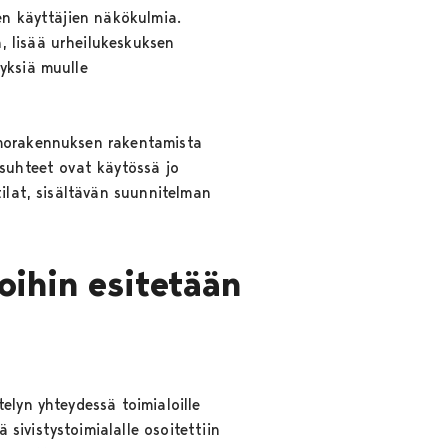
en käyttäjien näkökulmia.
, lisää urheilukeskuksen
yksiä muulle
omorakennuksen rakentamista
osuhteet ovat käytössä jo
tilat, sisältävän suunnitelman
oihin esitetään
elyn yhteydessä toimialoille
ivistystoimialalle osoitettiin