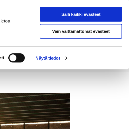
Salli kaikki evästeet
Tapahtumakalenteri
Hae sivustolta
ietoa
Vain välttämättömät evästeet
Työ ja
Kaupunki ja
rittäminen
hallinto
ti
Näytä tiedot
t tuodaan päätöksentekoon