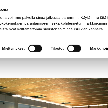
teitä
Puhelinluettelo
Anna palautetta
tta voimme palvella sinua jatkossa paremmin. Käytämme tätä t
yttökokemuksen parantamiseen, sekä kohdennetun markkinoinnin
istä ovat välttämättömiä sivuston toiminnallisuuden kannalta.
s ja
Vapaa-
Hyvinvointi
tus
aika
y
Mieltymykset
Tilastot
Markkinoin
ankesuunnitelmat ja uimalaitosten aukioloaikamuutokse