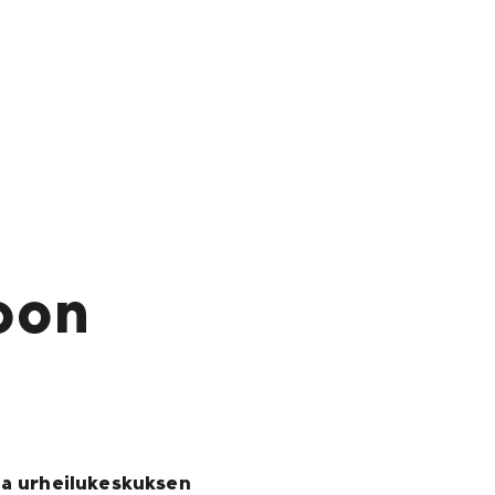
oon
ja urheilukeskuksen