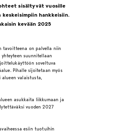
teet sisältyvät vuosille
keskeisimpiin hankkeisiin.
takaisin kevään 2025
 tavoitteena on palvella niin
n yhteyteen suunnitellaan
rjoittelukäyttöön soveltuva
alue. Pihalle sijoitetaan myös
i alueen valaistusta,
lueen asukkaita liikkumaan ja
ällytettäväksi vuoden 2027
vaiheessa esiin tuotuihin