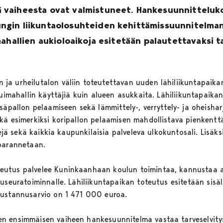
vaiheesta ovat valmistuneet. Hankesuunnittelukoh
gin liikuntaolosuhteiden kehittämissuunnitelman 
mahallien aukioloaikoja esitetään palautettavaksi 
a urheilutalon väliin toteutettavan uuden lähiliikuntapaikan
 uimahallin käyttäjiä kuin alueen asukkaita. Lähiliikuntapaika
säpallon pelaamiseen sekä lämmittely-, verryttely- ja oheisha
kä esimerkiksi koripallon pelaamisen mahdollistava pienkenttä
kejä sekä kaikkia kaupunkilaisia palveleva ulkokuntosali. Lisäks
 parannetaan.
utus palvelee Kuninkaanhaan koulun toimintaa, kannustaa a
luseuratoiminnalle. Lähiliikuntapaikan toteutus esitetään sis
kustannusarvio on 1 471 000 euroa.
n ensimmäisen vaiheen hankesuunnitelma vastaa tarveselvitys