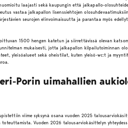
 huomioitu laajasti sekä kaupungin että jalkapallo-olosuhteid
tus vastaa jalkapallon lisenssiehtojen olosuhdevaatimuksiin
rjestävien seurojen elinvoimaisuutta ja parantaa myös edellyt
joittuvan 1500 hengen katetun ja siirrettävissä olevan kats
unnitelman mukaisesti, jotta jalkapallon kilpailutoiminnan ol
et, yleisöalueet sekä oheistilat, kuten yleisö-wc:t ja myynti
roa.
eri-Porin uimahallien aukiol
upistettiin viime syksynä osana vuoden 2025 talousarviokäsitt
 toteuttamista. Vuoden 2026 talousarviokäsittelyn yhteydessä s