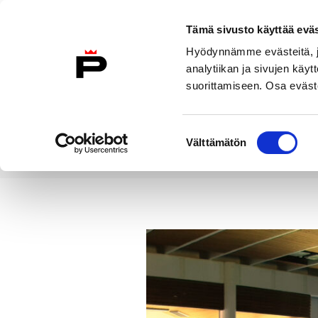
Siirry sisältöön
Tämä sivusto käyttää eväs
Suomeksi
Hyödynnämme evästeitä, jo
Etusivulle
analytiikan ja sivujen kä
suorittamiseen. Osa eväste
Asuminen ja
Kasvatu
ympäristö
koulu
Suostumuksen
Välttämätön
valinta
Uutiset
Liikuntaolosuhteiden h
Etusivu