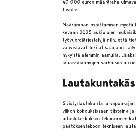
40 000 euron määräraha uimavalv
tasolle.
Määrärahan osoittamisen myötä Po
kevään 2025 aukiolojen mukaisiks
työvuorojärjestelyjä niin, että t
vahvistavat tekijät saadaan säily
nykyistä aiemmin aamulla. Lisäksi
lauantaiaamujen varhaisiin aukio
Lautakuntakäsit
Sivistyslautakunta ja vapaa-aja
viikon kokouksissaan tiistaina ja
urheilukeskuksen tekonurmen ka
päätöksentekoon tekniseen lautak