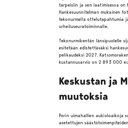
tarpeisiin ja sen laatimisessa on
Hankesuunnitelman mukainen toteu
tekonurmella ottelutapahtumia jä
urheiluseuratoiminnalle.
Tekonurmikentän länsipuolelle si
esitetään edistettäväksi hankesu
pelikaudeksi 2027. Katsomorakente
kustannusarvio on 2 893 000 eu
Keskustan ja M
muutoksia
Porin uimahallien aukioloaikoja s
asetettujen säästötoimenpiteiden