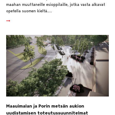
maahan muuttaneille esioppilaille, jotka vasta alkavat
opetella suomen kieltä.…
Maauimalan ja Porin metsän aukion
uudistamisen toteutussuunnitelmat