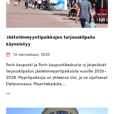
Jäätelönmyyntipaikkojen tarjouskilpailu
käynnistyy
12 marraskuun, 2025
Porin kaupunki ja Porin kaupunkikeskusta ry järjestävät
tarjouskilpailun jäätelönmyyntipaikoista vuosille 2026–
2028. Myyntipaikkoja on yhteensä viisi, ja ne sijaitsevat
Etelärannassa, Maantiekadulla,…