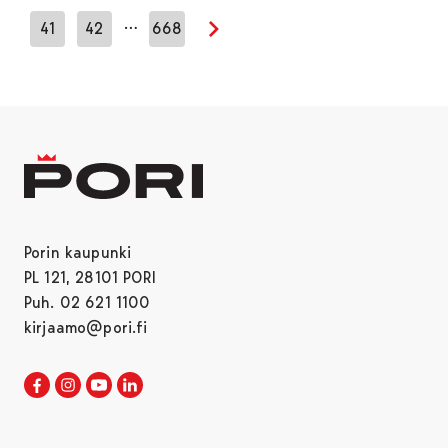
…
41
42
668
Seuraava sivu
Porin kaupunki
PL 121, 28101 PORI
Puh. 02 621 1100
kirjaamo@pori.fi
Porin kaupunki Facebookissa
Avautuu uudessa välilehdessä
Porin kaupunki Instagramissa
Avautuu uudessa välilehdessä
Porin kaupunki Youtubessa
Avautuu uudessa välilehdessä
Porin kaupunki LinkedInissa
Avautuu uudessa välilehdessä