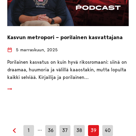
Kasvun metropori – porilainen kasvattajana
5 marraskuun, 2025
Porilainen kasvatus on kuin hyvä rikosromaani: siinä on
draamaa, huumoria ja välillä kaaostakin, mutta lopulta
kaikki selviää. Kirjailija ja porilainen…
…
1
36
37
38
39
40
Edellinen sivu