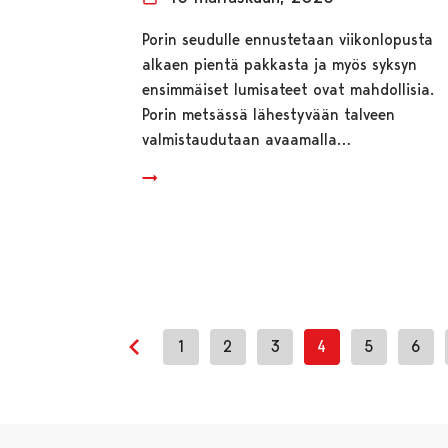
Porin seudulle ennustetaan viikonlopusta
alkaen pientä pakkasta ja myös syksyn
ensimmäiset lumisateet ovat mahdollisia.
Porin metsässä lähestyvään talveen
valmistaudutaan avaamalla…
1
2
3
4
5
6
Edellinen sivu