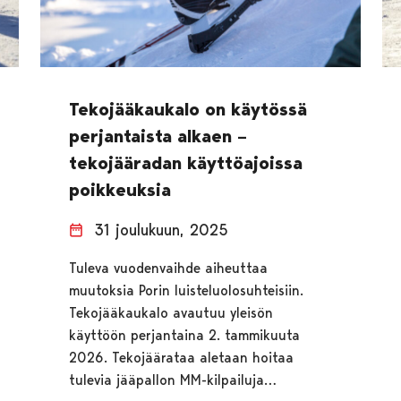
Tekojääkaukalo on käytössä
perjantaista alkaen –
tekojääradan käyttöajoissa
poikkeuksia
31 joulukuun, 2025
Tuleva vuodenvaihde aiheuttaa
muutoksia Porin luisteluolosuhteisiin.
Tekojääkaukalo avautuu yleisön
käyttöön perjantaina 2. tammikuuta
2026. Tekojäärataa aletaan hoitaa
tulevia jääpallon MM-kilpailuja…