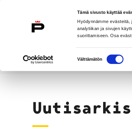
Siirry sisältöön
Tämä sivusto käyttää eväs
Suomeksi
Hyödynnämme evästeitä, jo
Etusivulle
analytiikan ja sivujen kä
suorittamiseen. Osa eväste
Asuminen ja
Kasvatu
ympäristö
koulu
Suostumuksen
Välttämätön
valinta
Uutiset
Etusivu
Uutisarkis