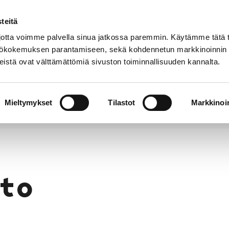
teitä
Puhelinluettelo
Anna palautetta
tta voimme palvella sinua jatkossa paremmin. Käytämme tätä t
yttökokemuksen parantamiseen, sekä kohdennetun markkinoinnin
istä ovat välttämättömiä sivuston toiminnallisuuden kannalta.
s ja
Vapaa-
Hyvinvointi
tus
aika
y
Mieltymykset
Tilastot
Markkinoin
to