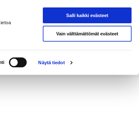
Salli kaikki evästeet
Tapahtumakalenteri
Hae sivustolta
ietoa
Vain välttämättömät evästeet
Työ ja
Kaupunki ja
rittäminen
hallinto
ti
Näytä tiedot