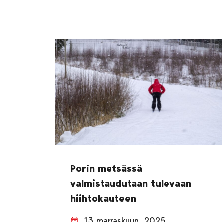
Porin metsässä
valmistaudutaan tulevaan
hiihtokauteen
13 marraskuun, 2025