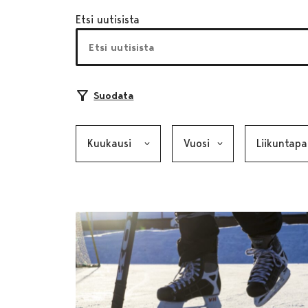
Etsi uutisista
Suodata
Kuukausi, valinta lähettää lomakkeen
Vuosi, valinta lähettää lom
Kategoria, v