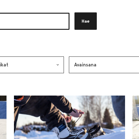
Hae
akkeen
alinta lähettää lomakkeen
Avainsana, valinta lähettää lo