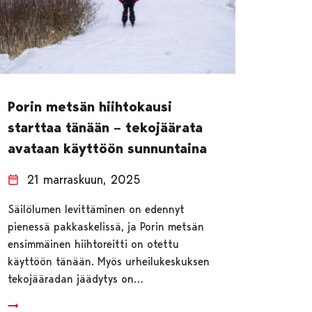
Porin metsän hiihtokausi
starttaa tänään – tekojäärata
avataan käyttöön sunnuntaina
21 marraskuun, 2025
Säilölumen levittäminen on edennyt
pienessä pakkaskelissä, ja Porin metsän
ensimmäinen hiihtoreitti on otettu
käyttöön tänään. Myös urheilukeskuksen
tekojääradan jäädytys on…