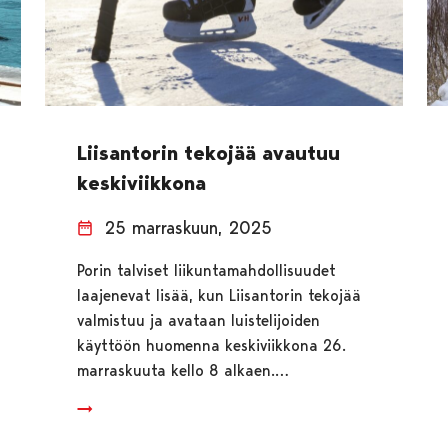
Liisantorin tekojää avautuu
keskiviikkona
25 marraskuun, 2025
Porin talviset liikuntamahdollisuudet
laajenevat lisää, kun Liisantorin tekojää
valmistuu ja avataan luistelijoiden
käyttöön huomenna keskiviikkona 26.
marraskuuta kello 8 alkaen.…