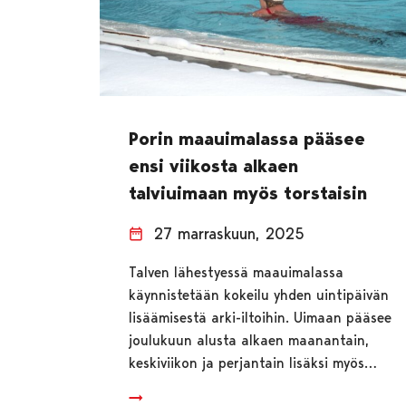
Porin maauimalassa pääsee
ensi viikosta alkaen
talviuimaan myös torstaisin
27 marraskuun, 2025
Talven lähestyessä maauimalassa
käynnistetään kokeilu yhden uintipäivän
lisäämisestä arki-iltoihin. Uimaan pääsee
joulukuun alusta alkaen maanantain,
keskiviikon ja perjantain lisäksi myös…