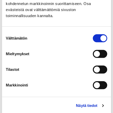
kohdennetun markkinoinnin suorittamiseen. Osa
evästeistä ovat välttämättömiä sivuston
toiminnallisuuden kannalta.
Suostumuksen
Välttämätön
valinta
Mieltymykset
Onnea! Kevään 2018 ylioppilaat
Tilastot
18 toukokuun, 2018
Ylioppilastutkintolautakunta on luovuttanut kevään
Markkinointi
2018 tutkinnon tulokset lukioille. Ylioppilasjuhlaa
vietetään tänä vuonna lauantaina 2. kesäkuuta.
Näytä tiedot