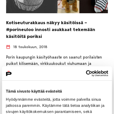
Kotiseuturakkaus näkyy käsitöissä –
#porineuloo innosti asukkaat tekemään
käsitöitä poriksi
18 toukokuun, 2018
Porin kaupungin käsityöhaaste on saanut porilaisten
puikot kilisemään, virkkuukoukut viuhumaan ja
ompelukoneet surraamaan. Marraskuussa julkaistu
#porineuloo-kampanja on innoittanut kymmeniä
käsityön…
Tämä sivusto käyttää evästeitä
Hyödynnämme evästeitä, jotta voimme palvella sinua
jatkossa paremmin. Käytämme tätä tietoa analytiikan ja
sivujen käyttökokemuksen parantamiseen, sekä