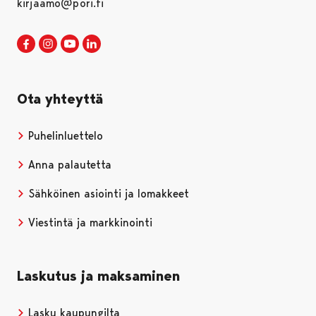
kirjaamo@pori.fi
Porin kaupunki Facebookissa
Avautuu uudessa välilehdessä
Porin kaupunki Instagramissa
Avautuu uudessa välilehdessä
Porin kaupunki Youtubessa
Avautuu uudessa välilehdessä
Porin kaupunki LinkedInissa
Avautuu uudessa välilehdessä
Ota yhteyttä
Puhelinluettelo
Anna palautetta
Sähköinen asiointi ja lomakkeet
Viestintä ja markkinointi
Laskutus ja maksaminen
Lasku kaupungilta