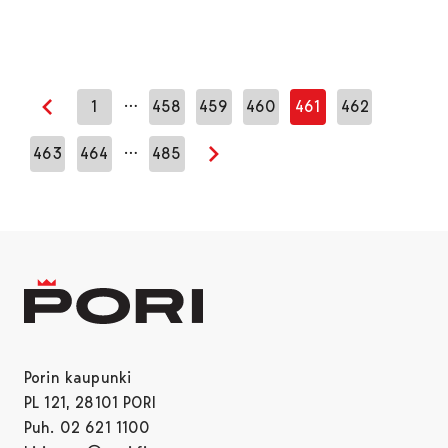
…
1
458
459
460
461
462
Edellinen sivu
…
463
464
485
Seuraava sivu
Porin kaupunki
PL 121, 28101 PORI
Puh. 02 621 1100