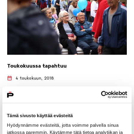
Toukokuussa tapahtuu
4 toukokuun, 2018
Porin kaupungin tapahtumakalenteri lupaa
tapahtumantäyteistä toukokuuta. Luvassa on muun
muassa museoiden viikko sekä uusia kaikille avoimia
kävelytapahtumia. Tapahtumakalenteri uudistuu
Tämä sivusto käyttää evästeitä
toukokuun…
Hyödynnämme evästeitä, jotta voimme palvella sinua
jatkossa paremmin. Käytämme tätä tietoa analytiikan ja