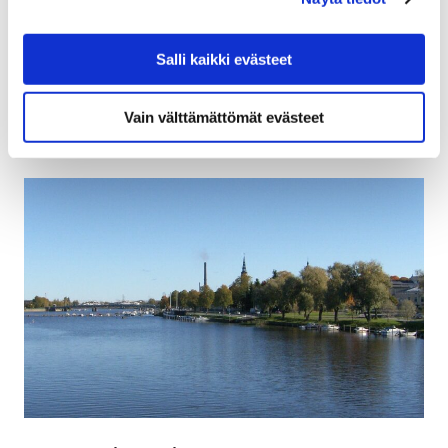
valmistelevassa kokouksessa sosiaali- ja
perhepalveluiden lapsi- ja perhetyöhön sekä
lastensuojeluasioihin. Perusturvan tavoitteena on lapsi-
Salli kaikki evästeet
ja perhelähtöinen…
Vain välttämättömät evästeet