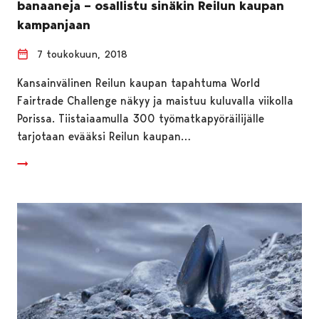
banaaneja – osallistu sinäkin Reilun kaupan
kampanjaan
7 toukokuun, 2018
Kansainvälinen Reilun kaupan tapahtuma World
Fairtrade Challenge näkyy ja maistuu kuluvalla viikolla
Porissa. Tiistaiaamulla 300 työmatkapyöräilijälle
tarjotaan evääksi Reilun kaupan…