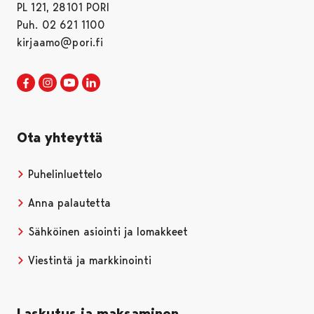
PL 121, 28101 PORI
Puh. 02 621 1100
kirjaamo@pori.fi
Porin kaupunki Facebookissa
Avautuu uudessa välilehdessä
Porin kaupunki Instagramissa
Avautuu uudessa välilehdessä
Porin kaupunki Youtubessa
Avautuu uudessa välilehdessä
Porin kaupunki LinkedInissa
Avautuu uudessa välilehdessä
Ota yhteyttä
Puhelinluettelo
Anna palautetta
Sähköinen asiointi ja lomakkeet
Viestintä ja markkinointi
Laskutus ja maksaminen