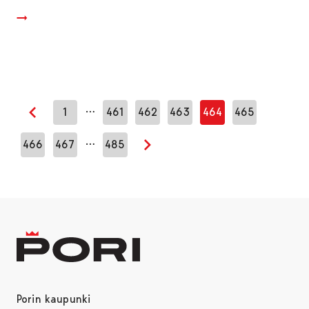
…
1
461
462
463
464
465
Edellinen sivu
…
466
467
485
Seuraava sivu
Porin kaupunki