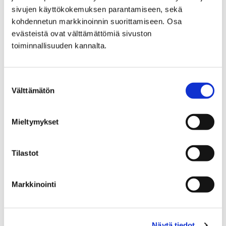
sivujen käyttökokemuksen parantamiseen, sekä
kohdennetun markkinoinnin suorittamiseen. Osa
evästeistä ovat välttämättömiä sivuston
toiminnallisuuden kannalta.
Suostumuksen
Välttämätön
valinta
Mieltymykset
Tilastot
Perusturvalautakunta panostaa lapsi- ja
perhetyöhön sekä lastensuojeluun
Markkinointi
4 toukokuun, 2018
Perusturvalautakunta perehtyi keskiviikkona 2.5.
Näytä tiedot