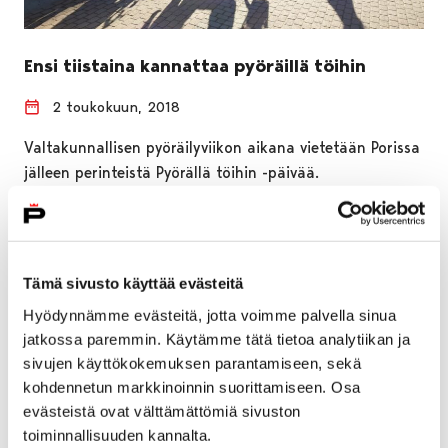
Ensi tiistaina kannattaa pyöräillä töihin
2 toukokuun, 2018
Valtakunnallisen pyöräilyviikon aikana vietetään Porissa
jälleen perinteistä Pyörällä töihin -päivää.
Banaanipukuiset Porin
liikenneturvallisuustyöryhmäläiset kannustavat
porilaisia pyöräilemään jakamalla tiistaina 8.5.2018
klo…
Tämä sivusto käyttää evästeitä
Hyödynnämme evästeitä, jotta voimme palvella sinua
jatkossa paremmin. Käytämme tätä tietoa analytiikan ja
sivujen käyttökokemuksen parantamiseen, sekä
kohdennetun markkinoinnin suorittamiseen. Osa
evästeistä ovat välttämättömiä sivuston
toiminnallisuuden kannalta.