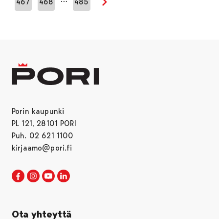
467
468
485
Seuraava sivu
Porin kaupunki
PL 121, 28101 PORI
Puh. 02 621 1100
kirjaamo@pori.fi
Porin kaupunki Facebookissa
Avautuu uudessa välilehdessä
Porin kaupunki Instagramissa
Avautuu uudessa välilehdessä
Porin kaupunki Youtubessa
Avautuu uudessa välilehdessä
Porin kaupunki LinkedInissa
Avautuu uudessa välilehdessä
Ota yhteyttä