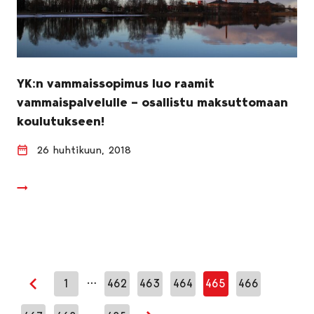
YK:n vammaissopimus luo raamit
vammaispalvelulle – osallistu maksuttomaan
koulutukseen!
26 huhtikuun, 2018
…
1
462
463
464
465
466
Edellinen sivu
…