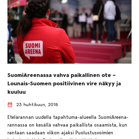
SuomiAreenassa vahva paikallinen ote –
Lounais-Suomen positiivinen vire näkyy ja
kuuluu
23 huhtikuun, 2018
Etelärannan uudella tapahtuma-alueella SuomiAreena-
rannassa on kesällä vahvaa paikallista osaamista, kun
rantaan saadaan viikon ajaksi Puolustusvoimien