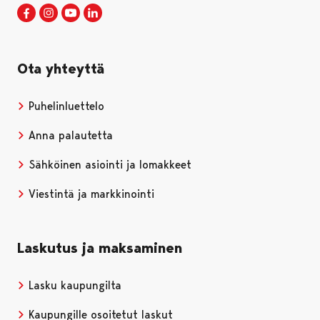
Porin kaupunki Facebookissa
Avautuu uudessa välilehdessä
Porin kaupunki Instagramissa
Avautuu uudessa välilehdessä
Porin kaupunki Youtubessa
Avautuu uudessa välilehdessä
Porin kaupunki LinkedInissa
Avautuu uudessa välilehdessä
Ota yhteyttä
Puhelinluettelo
Anna palautetta
Sähköinen asiointi ja lomakkeet
Viestintä ja markkinointi
Laskutus ja maksaminen
Lasku kaupungilta
Kaupungille osoitetut laskut