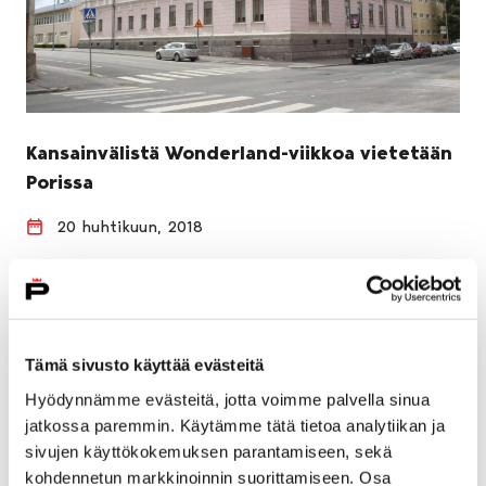
Kansainvälistä Wonderland-viikkoa vietetään
Porissa
20 huhtikuun, 2018
Monikansallinen Wonderland-hanke huipentuu Porin
Lyseon lukiolla 23.-27. huhtikuuta. Kyseessä on
hankkeen kolmas kansainvälinen opiskelija- ja
opettajatapaaminen, johon saapuu 32 vierasta…
Tämä sivusto käyttää evästeitä
Hyödynnämme evästeitä, jotta voimme palvella sinua
jatkossa paremmin. Käytämme tätä tietoa analytiikan ja
sivujen käyttökokemuksen parantamiseen, sekä
kohdennetun markkinoinnin suorittamiseen. Osa