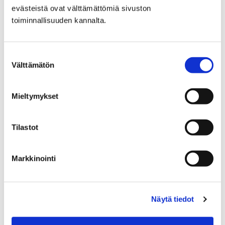
evästeistä ovat välttämättömiä sivuston
toiminnallisuuden kannalta.
Suostumuksen
Välttämätön
valinta
Mieltymykset
Mittauta verensokerisi kauppareissun
Tilastot
yhteydessä!
20 huhtikuun, 2018
Markkinointi
Perusturvan terveydenhoitajat järjestävät verensokerin
mittauspäivän 27.4. Prisma Mikkolassa kello 10.00–
Näytä tiedot
17.00.