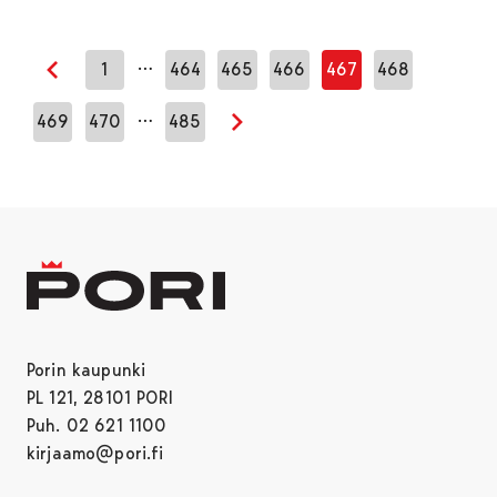
…
1
464
465
466
467
468
Edellinen sivu
…
469
470
485
Seuraava sivu
Porin kaupunki
PL 121, 28101 PORI
Puh. 02 621 1100
kirjaamo@pori.fi