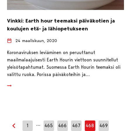
Vinkki: Earth hour teemaksi päiväkotien ja
koulujen etä- ja lähiopetukseen
24 maaliskuun, 2020
Koronaviruksen leviäminen on peruuttanut
maailmalaajuisesti Earth Hourin viettoon suunnitellut
yleisötapahtumat. Suomessa Earth Hourin teemaksi oli
valittu ruoka. Porissa päiväkoteihin ja…
…
1
465
466
467
468
469
Edellinen sivu