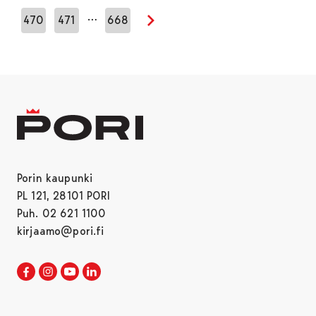
…
470
471
668
Seuraava sivu
Porin kaupunki
PL 121, 28101 PORI
Puh. 02 621 1100
kirjaamo@pori.fi
Porin kaupunki Facebookissa
Avautuu uudessa välilehdessä
Porin kaupunki Instagramissa
Avautuu uudessa välilehdessä
Porin kaupunki Youtubessa
Avautuu uudessa välilehdessä
Porin kaupunki LinkedInissa
Avautuu uudessa välilehdessä