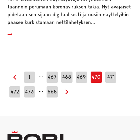
taannoin perumaan koronaviruksen takia. Nyt avajaiset
pidetään sen sijaan digitaalisesti ja uusiin näyttelyihin
pääsee kurkistamaan nettilähetyksen…
…
1
467
468
469
470
471
Edellinen sivu
…
472
473
668
Seuraava sivu