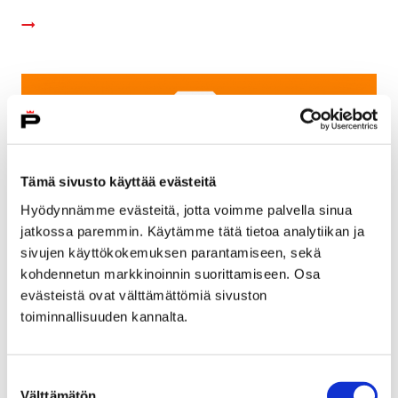
Tämä sivusto käyttää evästeitä
Hyödynnämme evästeitä, jotta voimme palvella sinua
jatkossa paremmin. Käytämme tätä tietoa analytiikan ja
sivujen käyttökokemuksen parantamiseen, sekä
kohdennetun markkinoinnin suorittamiseen. Osa
evästeistä ovat välttämättömiä sivuston
toiminnallisuuden kannalta.
Kaupungin palvelunumerot laajenevat, Pori
toivoo asukkailtaan yhteispeliä
Suostumuksen
20 maaliskuun, 2020
Välttämätön