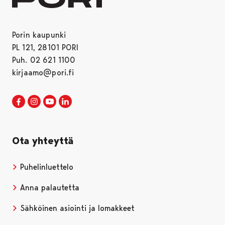
Porin kaupunki
PL 121, 28101 PORI
Puh. 02 621 1100
kirjaamo@pori.fi
Porin kaupunki Facebookissa
Avautuu uudessa välilehdessä
Porin kaupunki Instagramissa
Avautuu uudessa välilehdessä
Porin kaupunki Youtubessa
Avautuu uudessa välilehdessä
Porin kaupunki LinkedInissa
Avautuu uudessa välilehdessä
Ota yhteyttä
Puhelinluettelo
Anna palautetta
Sähköinen asiointi ja lomakkeet