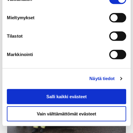
valinta
Lapsiperheille perustetaan oma palvelunumero ja
ikäihmisten palvelunumeron aukioloaikaa laajennetaan.
Mieltymykset
Lisäksi varhaiskasvatusmaksuihin valmistellaan
helpotusta valmiuslain aikana. Ulkona liikkuvia
vaaditaan noudattamaan valtakunnallisia…
Tilastot
Markkinointi
Näytä tiedot
Salli kaikki evästeet
Vain välttämättömät evästeet