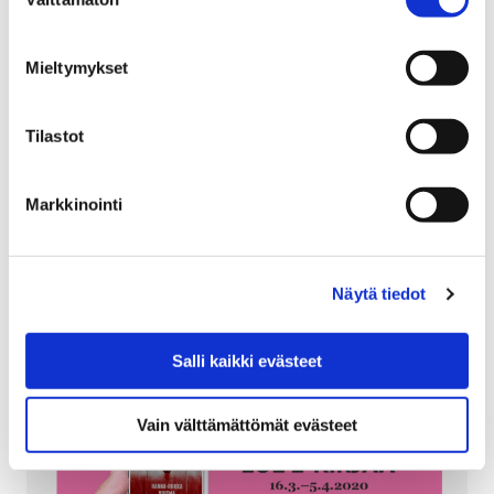
valinta
18 maaliskuun, 2020
Mieltymykset
Koronavirus aiheuttaa suurta huolta yritysten
liiketoiminnan tulevaisuudesta. Prizztech Oy palvelee
Tilastot
yrityksiä koronaviruksen aiheuttamissa haasteissa ja
liiketoimintaan liittyvissä kysymyksissä. Palveluun voi…
Markkinointi
Näytä tiedot
Salli kaikki evästeet
Vain välttämättömät evästeet