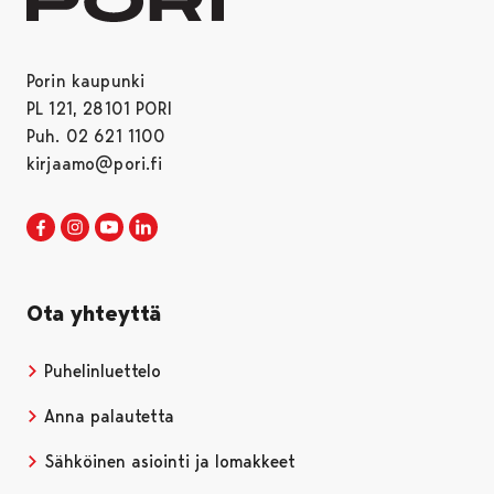
Porin kaupunki
PL 121, 28101 PORI
Puh. 02 621 1100
kirjaamo@pori.fi
Porin kaupunki Facebookissa
Avautuu uudessa välilehdessä
Porin kaupunki Instagramissa
Avautuu uudessa välilehdessä
Porin kaupunki Youtubessa
Avautuu uudessa välilehdessä
Porin kaupunki LinkedInissa
Avautuu uudessa välilehdessä
Ota yhteyttä
Puhelinluettelo
Anna palautetta
Sähköinen asiointi ja lomakkeet