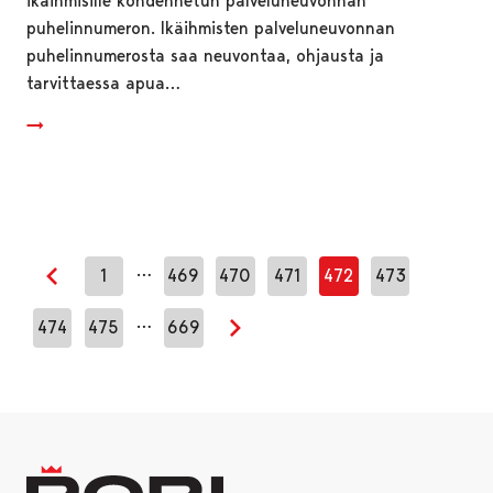
ikäihmisille kohdennetun palveluneuvonnan
puhelinnumeron. Ikäihmisten palveluneuvonnan
puhelinnumerosta saa neuvontaa, ohjausta ja
tarvittaessa apua…
…
1
469
470
471
472
473
Edellinen sivu
…
474
475
669
Seuraava sivu