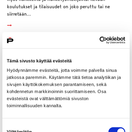
koulutukset ja tilaisuudet on joko peruttu tai ne
siirretään…
Tämä sivusto käyttää evästeitä
Hyödynnämme evästeitä, jotta voimme palvella sinua
jatkossa paremmin. Käytämme tätä tietoa analytiikan ja
sivujen käyttökokemuksen parantamiseen, sekä
kohdennetun markkinoinnin suorittamiseen. Osa
evästeistä ovat välttämättömiä sivuston
toiminnallisuuden kannalta.
Prizztech antaa yrityksille neuvontaa
Suostumuksen
koronatilanteessa
Välttämätön