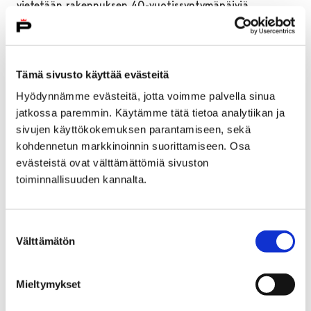
vietetään rakennuksen 40-vuotissyntymäpäiviä.
Pyöreiden kunniaksi uimahalli avataan poikkeuksellisesti
uimareiden…
Tämä sivusto käyttää evästeitä
Hyödynnämme evästeitä, jotta voimme palvella sinua
jatkossa paremmin. Käytämme tätä tietoa analytiikan ja
sivujen käyttökokemuksen parantamiseen, sekä
kohdennetun markkinoinnin suorittamiseen. Osa
evästeistä ovat välttämättömiä sivuston
toiminnallisuuden kannalta.
Suostumuksen
Välttämätön
valinta
Mieltymykset
Kuninkaanhaan lähiliikuntapaikan ja