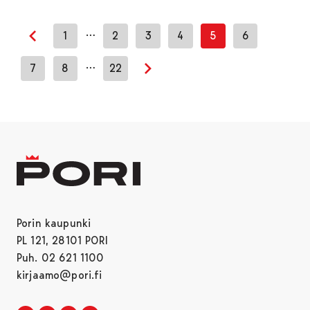
…
1
2
3
4
5
6
Edellinen sivu
…
7
8
22
Seuraava sivu
Porin kaupunki
PL 121, 28101 PORI
Puh. 02 621 1100
kirjaamo@pori.fi