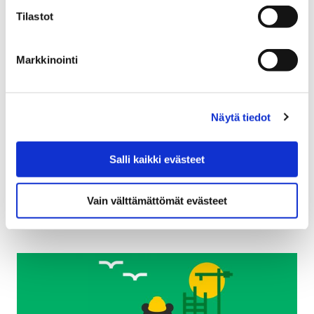
urheilukeskuksen jalkapallo- ja pesäpallo-
Tilastot
olosuhteiden tarveselvitysten
lautakuntakäsittelyt käynnistyvät
Markkinointi
23 lokakuun, 2025
Porin kaupungin yhteistyössä käyttäjätahojen kanssa
laatimat tarveselvitykset Kuninkaanhaan koulun
Näytä tiedot
lähiliikuntapaikan rakentamisesta, urheilukeskuksen
tekonurmen kiinteiden katsomorakenteiden
Salli kaikki evästeet
toteuttamisesta sekä pesäpallostadionin olosuhteiden
kehittämisestä…
Vain välttämättömät evästeet