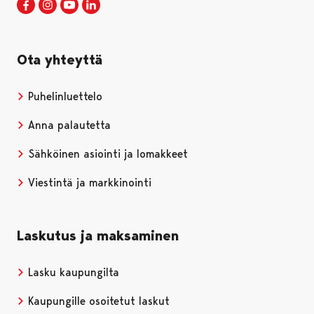
Porin kaupunki Facebookissa
Avautuu uudessa välilehdessä
Porin kaupunki Instagramissa
Avautuu uudessa välilehdessä
Porin kaupunki Youtubessa
Avautuu uudessa välilehdessä
Porin kaupunki LinkedInissa
Avautuu uudessa välilehdessä
Ota yhteyttä
Puhelinluettelo
Anna palautetta
Sähköinen asiointi ja lomakkeet
Viestintä ja markkinointi
Laskutus ja maksaminen
Lasku kaupungilta
Kaupungille osoitetut laskut