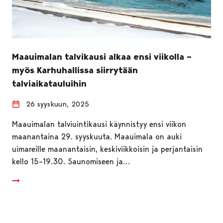
Maauimalan talvikausi alkaa ensi viikolla –
myös Karhuhallissa siirrytään
talviaikatauluihin
26 syyskuun, 2025
Maauimalan talviuintikausi käynnistyy ensi viikon
maanantaina 29. syyskuuta. Maauimala on auki
uimareille maanantaisin, keskiviikkoisin ja perjantaisin
kello 15–19.30. Saunomiseen ja…