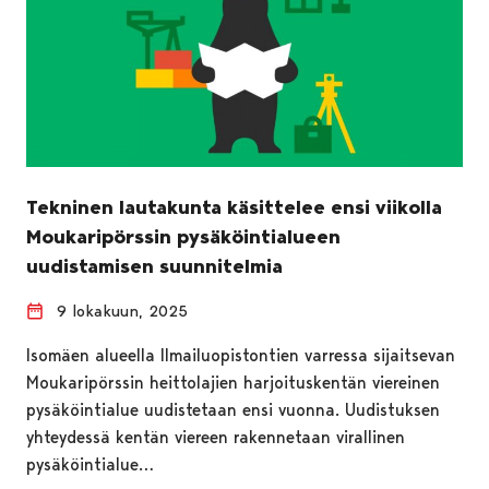
Tekninen lautakunta käsittelee ensi viikolla
Moukaripörssin pysäköintialueen
uudistamisen suunnitelmia
9 lokakuun, 2025
Isomäen alueella Ilmailuopistontien varressa sijaitsevan
Moukaripörssin heittolajien harjoituskentän viereinen
pysäköintialue uudistetaan ensi vuonna. Uudistuksen
yhteydessä kentän viereen rakennetaan virallinen
pysäköintialue…