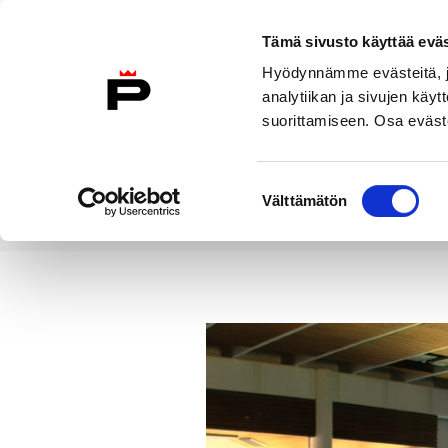
Siirry sisältöön
Tämä sivusto käyttää eväs
Suomeksi
Hyödynnämme evästeitä, jo
Etusivulle
analytiikan ja sivujen kä
suorittamiseen. Osa eväste
Asuminen ja
Kasvatu
ympäristö
koulu
Suostumuksen
Välttämätön
valinta
Uutiset
Meri-Porin uimahallin i
Etusivu