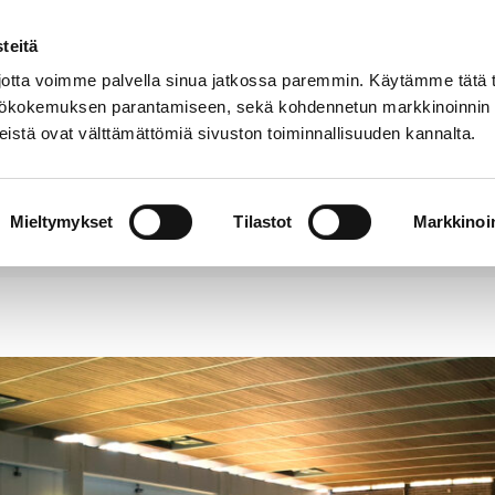
teitä
Puhelinluettelo
Anna palautetta
tta voimme palvella sinua jatkossa paremmin. Käytämme tätä t
yttökokemuksen parantamiseen, sekä kohdennetun markkinoinnin
istä ovat välttämättömiä sivuston toiminnallisuuden kannalta.
s ja
Vapaa-
Hyvinvointi
tus
aika
y
Mieltymykset
Tilastot
Markkinoin
sosta altaasta on löytynyt eritteitä – allas avataan