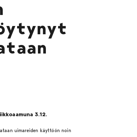
n
öytynyt
ataan
viikkoaamuna 3.12.
avataan uimareiden käyttöön noin