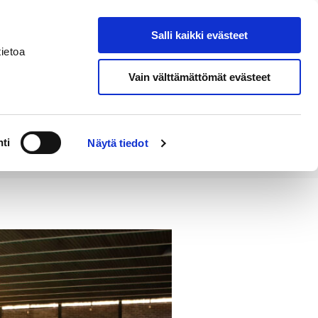
Salli kaikki evästeet
Tapahtumakalenteri
Hae sivustolta
ietoa
Vain välttämättömät evästeet
Työ ja
Kaupunki ja
rittäminen
hallinto
ti
Näytä tiedot
 klo 15