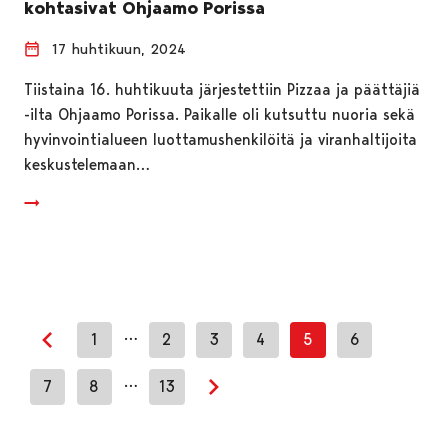
kohtasivat Ohjaamo Porissa
17 huhtikuun, 2024
Tiistaina 16. huhtikuuta järjestettiin Pizzaa ja päättäjiä
-ilta Ohjaamo Porissa. Paikalle oli kutsuttu nuoria sekä
hyvinvointialueen luottamushenkilöitä ja viranhaltijoita
keskustelemaan…
…
1
2
3
4
5
6
Edellinen sivu
…
7
8
13
Seuraava sivu