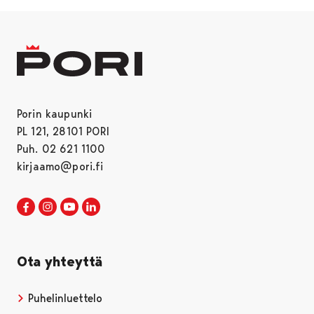
Porin kaupunki
PL 121, 28101 PORI
Puh. 02 621 1100
kirjaamo@pori.fi
Porin kaupunki Facebookissa
Avautuu uudessa välilehdessä
Porin kaupunki Instagramissa
Avautuu uudessa välilehdessä
Porin kaupunki Youtubessa
Avautuu uudessa välilehdessä
Porin kaupunki LinkedInissa
Avautuu uudessa välilehdessä
Ota yhteyttä
Puhelinluettelo