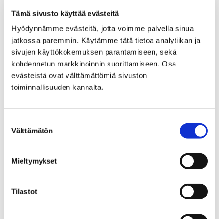
jälleen monia lapsia ja nuoria Porissa. Kesäruokailu
Tämä sivusto käyttää evästeitä
jatkuu vielä tämän kesän osalta Ahlaisissa…
Hyödynnämme evästeitä, jotta voimme palvella sinua
jatkossa paremmin. Käytämme tätä tietoa analytiikan ja
sivujen käyttökokemuksen parantamiseen, sekä
kohdennetun markkinoinnin suorittamiseen. Osa
evästeistä ovat välttämättömiä sivuston
toiminnallisuuden kannalta.
Suostumuksen
Välttämätön
valinta
Mieltymykset
Tilastot
Tunnetko olosi turvalliseksi Porin
liikenteessä? Osallistu asukaskyselyyn ja