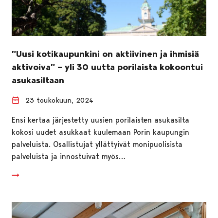
”Uusi kotikaupunkini on aktiivinen ja ihmisiä
aktivoiva” – yli 30 uutta porilaista kokoontui
asukasiltaan
23 toukokuun, 2024
Ensi kertaa järjestetty uusien porilaisten asukasilta
kokosi uudet asukkaat kuulemaan Porin kaupungin
palveluista. Osallistujat yllättyivät monipuolisista
palveluista ja innostuivat myös…