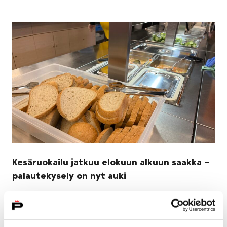
Kesäruokailu jatkuu elokuun alkuun saakka –
palautekysely on nyt auki
16 heinäkuun, 2024
Suosittu lasten ja nuorten kesäruokailu on tavoittanut