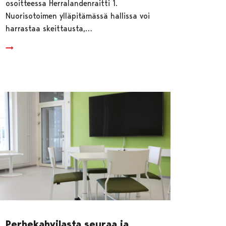
osoitteessa Herralandenraitti 1.
Nuorisotoimen ylläpitämässä hallissa voi
harrastaa skeittausta,…
Perhekahvilasta seuraa ja