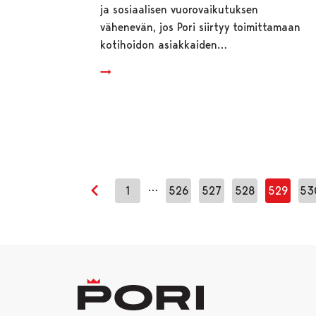
ja sosiaalisen vuorovaikutuksen
vähenevän, jos Pori siirtyy toimittamaan
kotihoidon asiakkaiden…
…
1
526
527
528
529
53
Edellinen sivu