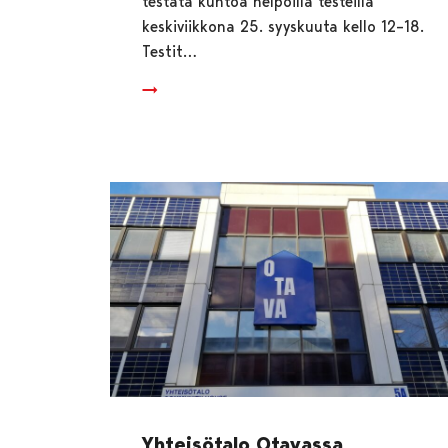
testata kuntoa helpoilla testeillä
keskiviikkona 25. syyskuuta kello 12–18.
Testit…
Yhteisötalo Otavassa