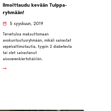
Ilmoittaudu kevään Tulppa-
ryhmään!
5 syyskuun, 2019
Tervetuloa maksuttomaan
avokuntoutusryhmään, mikäli sairastat
sepelvaltimotautia, tyypin 2 diabetesta
tai olet sairastanut
aivoverenkiertohäiriön.