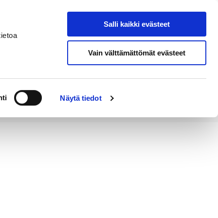
Salli kaikki evästeet
Tapahtumakalenteri
Hae sivustolta
ietoa
Vain välttämättömät evästeet
Työ ja
Kaupunki ja
rittäminen
hallinto
ti
Näytä tiedot