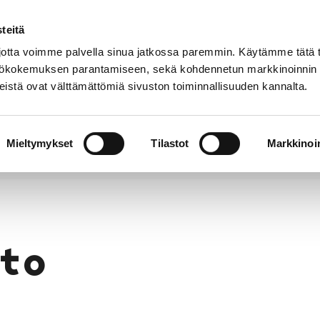
teitä
Puhelinluettelo
Anna palautetta
tta voimme palvella sinua jatkossa paremmin. Käytämme tätä t
yttökokemuksen parantamiseen, sekä kohdennetun markkinoinnin
istä ovat välttämättömiä sivuston toiminnallisuuden kannalta.
s ja
Vapaa-
Hyvinvointi
tus
aika
y
Mieltymykset
Tilastot
Markkinoin
to