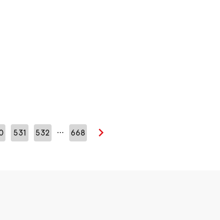
…
0
531
532
668
Seuraava sivu