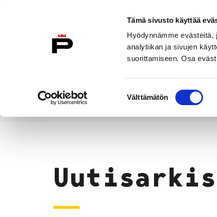
Siirry sisältöön
Tämä sivusto käyttää eväs
Suomeksi
Hyödynnämme evästeitä, jo
Etusivulle
analytiikan ja sivujen kä
suorittamiseen. Osa eväste
Asuminen ja
Kasvatu
ympäristö
koulu
Suostumuksen
Välttämätön
valinta
Uutiset
Etusivu
Uutisarkis