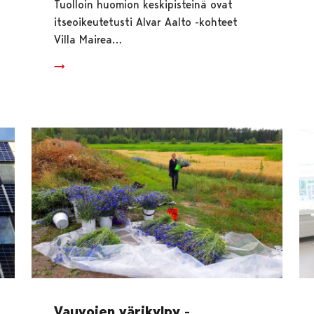
Tuolloin huomion keskipisteinä ovat
itseoikeutetusti Alvar Aalto -kohteet
Villa Mairea…
Vauvojen värikylpy -